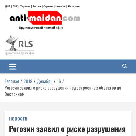
Перейти
к
содержимому
Антимайдан: Гражданская война
На сайте 'Антимайдан' вы найдете самые свежие новости и аналитику о
гражданской войне на Украине, включая события в Новороссии, ДНР,
на Украине
ЛНР и других регионах.
Главная
2019
Декабрь
16
Рогозин заявил о риске разрушения недостроенных объектов на
Восточном
НОВОСТИ
Рогозин заявил о риске разрушения