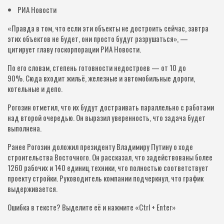
РИА Новости
«Правда в том, что если эти объекты не достроить сейчас, завтра
этих объектов не будет, они просто будут разрушаться», —
цитирует главу госкорпорации РИА Новости.
По его словам, степень готовности недостроев — от 10 до
90%. Сюда входит жильё, железные и автомобильные дороги,
котельные и депо.
Рогозин отметил, что их будут достраивать параллельно с работами
над второй очередью. Он выразил уверенность, что задача будет
выполнена.
Ранее Рогозин доложил президенту Владимиру Путину о ходе
строительства Восточного. Он рассказал, что задействованы более
1260 рабочих и 140 единиц техники, что полностью соответствует
проекту стройки. Руководитель компании подчеркнул, что график
выдерживается.
Ошибка в тексте? Выделите её и нажмите «Ctrl + Enter»