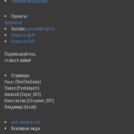
Правила модерации
Проекты:
livejournal
Youtube
русский
/
english
Новости ДНР
Новости ЛНР
Подписывайтесь,
ставьте лайки!
Стримеры:
(RenTheGame)
Ренат
Павел
(Pashokpetr)
Алексей
(Separ_001)
Константин
(Streamer_001)
Владимир
(bLeak)
anti-maidan.com
Вежливые люди