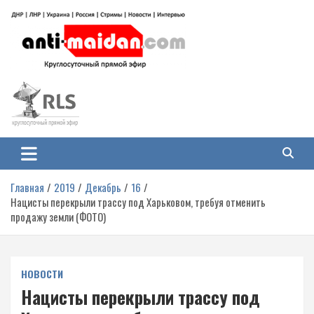
Перейти
к
содержимому
Антимайдан: Гражданская война
На сайте 'Антимайдан' вы найдете самые свежие новости и аналитику о
гражданской войне на Украине, включая события в Новороссии, ДНР,
на Украине
ЛНР и других регионах.
Главная
2019
Декабрь
16
Нацисты перекрыли трассу под Харьковом, требуя отменить
продажу земли (ФОТО)
НОВОСТИ
Нацисты перекрыли трассу под