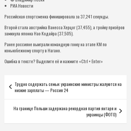
РИА Новости
Российская спортсменка финишировала за 37,241 секунды.
Второй стала австрийка Ванесса Херцог (37,455), а тройку призёров
замкнула японка Нао Кодайра (37,505).
Ранее россияне выиграли командную гонку на этапе КМ по
конькобежному спорту в Нагано.
Ошибка в тексте? Выделите её и нажмите «Ctrl + Enter»
Навигация
Трудно содержать семьи: украинские министры жалуются на
по
низкие зарплаты — Россия 24
записям
На границе Польши задержана рекордная партия янтаря и
украинцы (ФОТО)