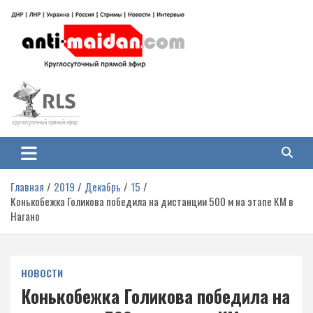
Перейти
к
содержимому
Антимайдан: Гражданская война
На сайте 'Антимайдан' вы найдете самые свежие новости и аналитику о
гражданской войне на Украине, включая события в Новороссии, ДНР,
на Украине
ЛНР и других регионах.
Главная
2019
Декабрь
15
Конькобежка Голикова победила на дистанции 500 м на этапе КМ в
Нагано
НОВОСТИ
Конькобежка Голикова победила на