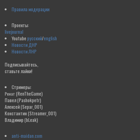
Правила модерации
Проекты:
livejournal
Youtube
русский
/
english
Новости ДНР
Новости ЛНР
Подписывайтесь,
ставьте лайки!
Стримеры:
(RenTheGame)
Ренат
Павел
(Pashokpetr)
Алексей
(Separ_001)
Константин
(Streamer_001)
Владимир
(bLeak)
anti-maidan.com