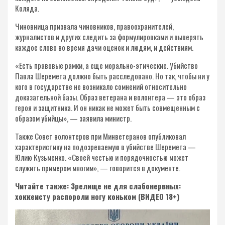
Коляда.
Чиновница призвала чиновников, правоохранителей,
журналистов и других следить за формулировками и выверять
каждое слово во время дачи оценок и людям, и действиям.
«Есть правовые рамки, а еще морально-этические. Убийство
Павла Шеремета должно быть расследовано. Но так, чтобы ни у
кого в государстве не возникало сомнений относительно
доказательной базы. Образ ветерана и волонтера — это образ
героя и защитника. И он никак не может быть совмещенным с
образом убийцы», — заявила министр.
Также Совет волонтеров при Минветеранов опубликовал
характеристику на подозреваемую в убийстве Шеремета —
Юлию Кузьменко. «Своей честью и порядочностью может
служить примером многим», — говорится в документе.
Читайте также: Зрелище не для слабонервных:
хоккеисту распороли ногу коньком (ВИДЕО 18+)