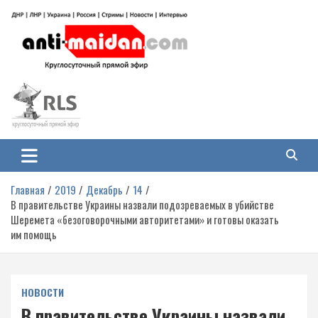
Перейти
к
содержимому
Антимайдан: Гражданская война
На сайте 'Антимайдан' вы найдете самые свежие новости и аналитику о
гражданской войне на Украине, включая события в Новороссии, ДНР,
на Украине
ЛНР и других регионах.
Главная
2019
Декабрь
14
В правительстве Украины назвали подозреваемых в убийстве
Шеремета «безоговорочными авторитетами» и готовы оказать
им помощь
НОВОСТИ
В правительстве Украины назвали