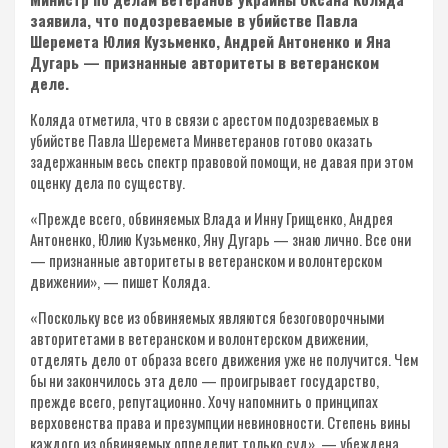
заявила, что подозреваемые в убийстве Павла
Шеремета Юлия Кузьменко, Андрей Антоненко и Яна
Дугарь — признанные авторитеты в ветеранском
деле.
Коляда отметила, что в связи с арестом подозреваемых в
убийстве Павла Шеремета Минветеранов готово оказать
задержанным весь спектр правовой помощи, не давая при этом
оценку дела по существу.
«Прежде всего, обвиняемых Влада и Инну Грищенко, Андрея
Антоненко, Юлию Кузьменко, Яну Дугарь — знаю лично. Все они
— признанные авторитеты в ветеранском и волонтерском
движении», — пишет Коляда.
«Поскольку все из обвиняемых являются безоговорочными
авторитетами в ветеранском и волонтерском движении,
отделять дело от образа всего движения уже не получится. Чем
бы ни закончилось эта дело — проигрывает государство,
прежде всего, репутационно. Хочу напомнить о принципах
верховенства права и презумпции невиновности. Степень вины
каждого из обвиняемых определит только суд», — убеждена