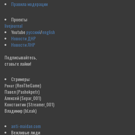
Правила модерации
Проекты:
livejournal
Youtube
русский
/
english
Новости ДНР
Новости ЛНР
Подписывайтесь,
ставьте лайки!
Стримеры:
(RenTheGame)
Ренат
Павел
(Pashokpetr)
Алексей
(Separ_001)
Константин
(Streamer_001)
Владимир
(bLeak)
anti-maidan.com
Вежливые люди