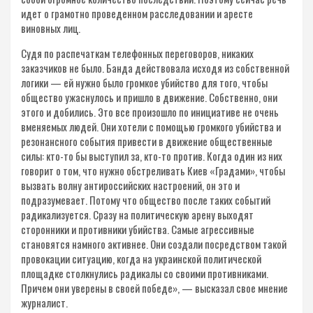
идет о грамотно проведенном расследовании и аресте
виновных лиц.
Судя по распечаткам телефонных переговоров, никаких
заказчиков не было. Банда действовала исходя из собственной
логики — ей нужно было громкое убийство для того, чтобы
общество ужаснулось и пришло в движение. Собственно, они
этого и добились. Это все произошло по инициативе не очень
вменяемых людей. Они хотели с помощью громкого убийства и
резонансного события привести в движение общественные
силы: кто-то бы выступил за, кто-то против. Когда один из них
говорит о том, что нужно обстреливать Киев «Градами», чтобы
вызвать волну антироссийских настроений, он это и
подразумевает. Потому что общество после таких событий
радикализуется. Сразу на политическую арену выходят
сторонники и противники убийства. Самые агрессивные
становятся намного активнее. Они создали посредством такой
провокации ситуацию, когда на украинской политической
площадке столкнулись радикалы со своими противниками.
Причем они уверены в своей победе», — высказал свое мнение
журналист.