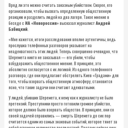
Вряд ли это можно считать заказным убийством. Скорее, его
организовали, чтобы вызвать определенную общественную
реакцию и разделить людей на два лагеря. Такое мнение в
беседе с
ИА «Новороссия»
высказал журналист
Андрей
Бабицкий
.
«Мне кажется, итоги расследования вполне аутентичны, ведь
прослушка телефонных разговоров указывает на
неадекватность этих людей. Теперь совершенно очевидно, что
Шеремета никто не заказывал — его убили, чтобы
взбудоражить общественное мнение. В принципе, это
абсолютно согласуется с их логикой. Из одного телефонного
разговора, где они предлагают обстрелять Киев «Градами» для
того, чтобы взорвать общественную атмосферу, становится
ясно, что такие задачи они считают адекватными.
У людей, убивших Шеремета, к нему как к журналисту не было
претензий. Преступники просто готовили громкое убийство,
которое должно было взорвать общество. В принципе, они со
своей задачей справились — смерть Шеремета до сих пор
считается одним из самых знаковых событий, которое тянет за
собой огромное количество последствий. Поэтому сейчас речь