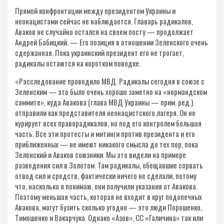
Прямой конфронтации между президентом Украины и
неонацистами сейчас не наблюдается. Главарь радикалов,
Аваков не случайно остался на своем посту — продолжает
Андрей Бабицкий. — Его позиция в отношении Зеленского очень
сдержанная. Пока украинский президент его не трогает,
радикалы остаются на коротком поводке.
«Расследование проводило МВД. Радикалы сегодня в союзе с
Зеленским — это было очень хорошо заметно на «нормандском
саммите», куда Авакова (глава МВД Украины — прим. ред.)
отправили как представителя неонацистского лагеря. Он не
курирует всех праворадикалов, но под его контролем большая
часть. Все эти протесты и митинги против президента и его
приближенных — не имеют никакого смысла до тех пор, пока
Зеленский и Аваков союзники. Мы это видели на примере
разведения сил в Золотом. Там радикалы, обещавшие сорвать
отвод сил и средств, фактически ничего не сделали, потому
что, насколько я понимаю, они получили указания от Авакова.
Поэтому меньшая часть, которая не входит в круг подопечных
Авакова, могут бузить сколько угодно — это люди Порошенко,
Тимошенко и Вакарчука. Однако «Азов», СС «Галичина» так или