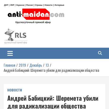
Перейти
к
содержимому
Антимайдан: Гражданская война
На сайте 'Антимайдан' вы найдете самые свежие новости и аналитику о
гражданской войне на Украине, включая события в Новороссии, ДНР,
на Украине
ЛНР и других регионах.
Главная
2019
Декабрь
13
Андрей Бабицкий: Шеремета убили для радикализации общества
НОВОСТИ
Андрей Бабицкий: Шеремета убили
для радикализации общества