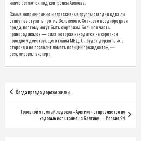
иначе остаются под контролем Авакова.
Самые непримиримые и агрессивные группы сегодня едва ли
станут выступать против Зеленского. Хотя, это неоднородная
среда, поэтому могут быть сюрпризы. Большая часть
праворадикалов — сила, которая находится на коротком
поводке у действующего главы МВД. Он будет держать их в
стороне и не позволит ломать позиции президента», —
резюмировал эксперт.
Навигация
Когда правда дороже жизни…
по
записям
Головной атомный ледокол «Арктика» отправляется на
ходовые испытания на Балтику — Россия 24