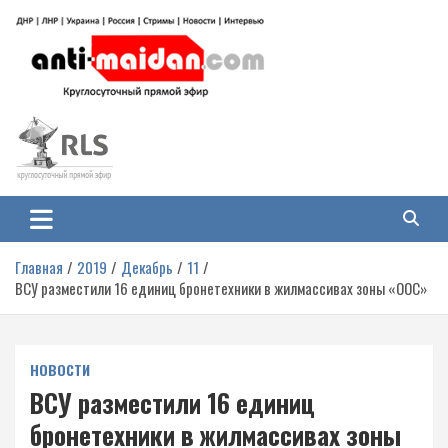
Перейти
к
содержимому
Антимайдан: Гражданская война
На сайте 'Антимайдан' вы найдете самые свежие новости и аналитику о
гражданской войне на Украине, включая события в Новороссии, ДНР,
на Украине
ЛНР и других регионах.
Главная
2019
Декабрь
11
ВСУ разместили 16 единиц бронетехники в жилмассивах зоны «ООС»
НОВОСТИ
ВСУ разместили 16 единиц
бронетехники в жилмассивах зоны