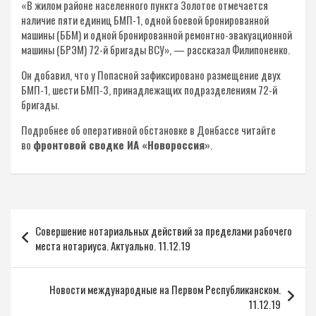
«В жилом районе населенного пункта Золотое отмечается
наличие пяти единиц БМП-1, одной боевой бронированной
машины (ББМ) и одной бронированной ремонтно-эвакуационной
машины (БРЭМ) 72-й бригады ВСУ», — рассказал Филипоненко.
Он добавил, что у Попасной зафиксировано размещение двух
БМП-1, шести БМП-3, принадлежащих подразделениям 72-й
бригады.
Подробнее об оперативной обстановке в Донбассе читайте
во
фронтовой сводке ИА «Новороссия»
.
Навигация
Совершение нотариальных действий за пределами рабочего
по
места нотариуса. Актуально. 11.12.19
записям
Новости международные на Первом Республиканском.
11.12.19