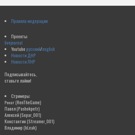
Правила модерации
Проекты:
livejournal
Youtube
русский
/
english
Новости ДНР
Новости ЛНР
Подписывайтесь,
ставьте лайки!
Стримеры:
(RenTheGame)
Ренат
Павел
(Pashokpetr)
Алексей
(Separ_001)
Константин
(Streamer_001)
Владимир
(bLeak)