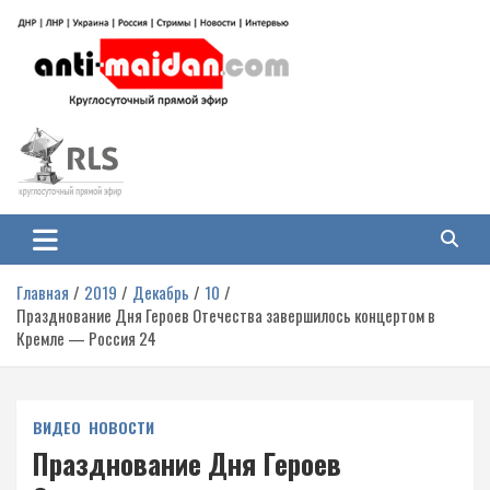
Перейти
к
содержимому
Антимайдан: Гражданская война
На сайте 'Антимайдан' вы найдете самые свежие новости и аналитику о
гражданской войне на Украине, включая события в Новороссии, ДНР,
на Украине
ЛНР и других регионах.
Главная
2019
Декабрь
10
Празднование Дня Героев Отечества завершилось концертом в
Кремле — Россия 24
ВИДЕО
НОВОСТИ
Празднование Дня Героев