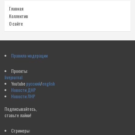
Главная
Коллектив
О сайте
Правила модерации
Проекты:
livejournal
Youtube
русский
/
english
Новости ДНР
Новости ЛНР
Подписывайтесь,
ставьте лайки!
Стримеры: