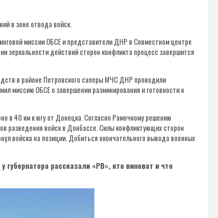
ий в зоне отвода войск.
инговой миссии ОБСЕ и представители ДНР в Совместном центре
вии зеркальности действий сторон конфликта процесс завершится
средств в районе Петровского саперы МЧС ДНР проводили
ил миссию ОБСЕ о завершении разминирования и готовности к
но в 40 км к югу от Донецка. Согласно Рамочному решению
тков разведения войск в Донбассе. Силы конфликтующих сторон
рнул войска на позиции. Добиться окончательного вывода военных
у губернатора рассказали «РВ», кто виноват и что