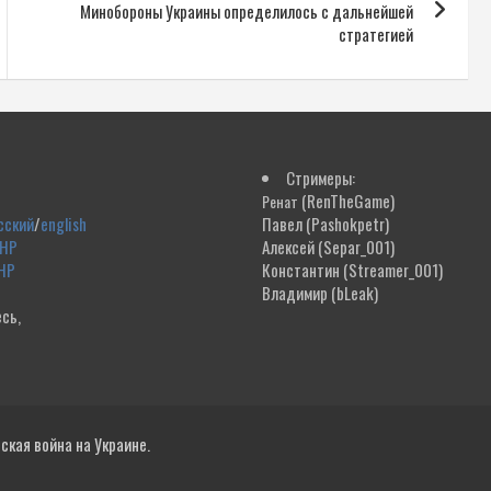
Минобороны Украины определилось с дальнейшей
стратегией
Стримеры:
(RenTheGame)
Ренат
сский
/
english
Павел
(Pashokpetr)
ДНР
Алексей
(Separ_001)
НР
Константин
(Streamer_001)
Владимир
(bLeak)
сь,
!
кая война на Украине.