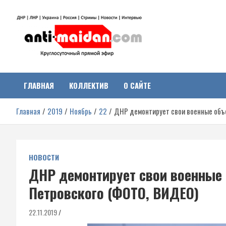
Перейти
к
содержимому
Антимайдан:
На сайте 'Антимайдан' вы найдете самые свежие новости и аналитик
о гражданской войне на Украине, включая события в Новороссии,
ДНР, ЛНР и других регионах.
ГЛАВНАЯ
КОЛЛЕКТИВ
О САЙТЕ
Гражданская война на
Главная
2019
Ноябрь
22
ДНР демонтирует свои военные объе
Украине
НОВОСТИ
ДНР демонтирует свои военные 
Петровского (ФОТО, ВИДЕО)
22.11.2019