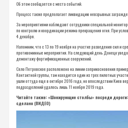
Об этом сообщается с места событий.
Процесс также предполагает ликвидацию невзрывных загражден
За мероприятиями наблюдают сотрудники специальной монитор
по контролю и координации режима прекращения огня. При усло
4 декабря.
Напомним, что с 13 по 19 ноября на участке разведения сил и 
противоминные мероприятия. На следующий день Донецк уведом
демонтажу фортификационных сооружений.
Село Петровское расположено на линии соприкосновения пример
Контактной группы, там находится один из трех пилотных учас
ушли оттуда еще в октябре 2016 года, но впоследствии Киев ве
подразделений удалось лишь 11 ноября 2019 года.
Читайте также: «Шокирующие столбы» посреди дороги: 
сделано (ВИДЕО)