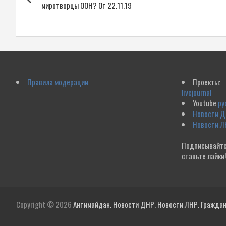
по
миротворцы ООН? От 22.11.19
записям
Правила модерации
Проекты:
livejournal
Youtube
ру
Новости 
Новости Л
Подписывайте
ставьте лайки
Copyright © 2026
Антимайдан. Новости ДНР. Новости ЛНР. Гражданс