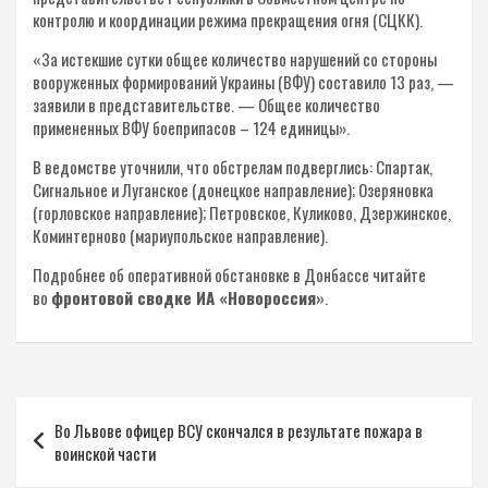
контролю и координации режима прекращения огня (СЦКК).
«За истекшие сутки общее количество нарушений со стороны
вооруженных формирований Украины (ВФУ) составило 13 раз, —
заявили в представительстве. — Общее количество
примененных ВФУ боеприпасов – 124 единицы».
В ведомстве уточнили, что обстрелам подверглись: Спартак,
Сигнальное и Луганское (донецкое направление); Озеряновка
(горловское направление); Петровское, Куликово, Дзержинское,
Коминтерново (мариупольское направление).
Подробнее об оперативной обстановке в Донбассе читайте
во
фронтовой сводке ИА «Новороссия»
.
Навигация
Во Львове офицер ВСУ скончался в результате пожара в
по
воинской части
записям