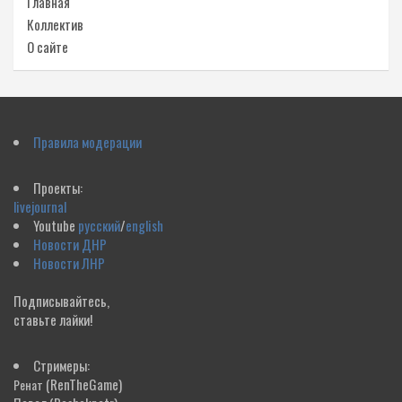
Главная
Коллектив
О сайте
Правила модерации
Проекты:
livejournal
Youtube
русский
/
english
Новости ДНР
Новости ЛНР
Подписывайтесь,
ставьте лайки!
Стримеры:
(RenTheGame)
Ренат