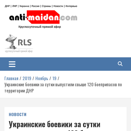
Перейти
к
содержимому
Антимайдан: Гражданская война
На сайте 'Антимайдан' вы найдете самые свежие новости и аналитику о
гражданской войне на Украине, включая события в Новороссии, ДНР,
на Украине
ЛНР и других регионах.
Главная
2019
Ноябрь
19
Украинские боевики за сутки выпустили свыше 120 боеприпасов по
территории ДНР
НОВОСТИ
Украинские боевики за сутки