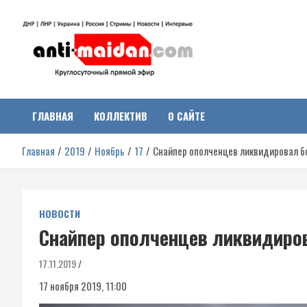
Перейти
к
содержимому
Антимайдан:
На сайте 'Антимайдан' вы найдете самые свежие новости и аналитик
о гражданской войне на Украине, включая события в Новороссии,
ДНР, ЛНР и других регионах.
ГЛАВНАЯ
КОЛЛЕКТИВ
О САЙТЕ
Гражданская война на
Главная
2019
Ноябрь
17
Снайпер ополченцев ликвидировал б
Украине
НОВОСТИ
Снайпер ополченцев ликвидиров
17.11.2019
17 ноября 2019, 11:00