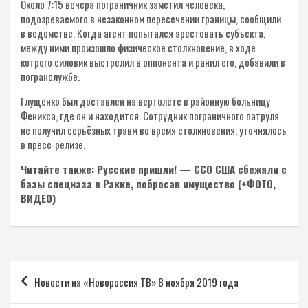
Около 7:15 вечера пограничник заметил человека,
подозреваемого в незаконном пересечении границы, сообщили
в ведомстве. Когда агент попытался арестовать субъекта,
между ними произошло физическое столкновение, в ходе
котрого силовик выстрелил в оппонента и ранил его, добавили в
погранслужбе.
Глущенко был доставлен на вертолёте в районную больницу
Феникса, где он и находится. Сотрудник пограничного патруля
не получил серьёзных травм во время столкновения, уточнялось
в пресс-релизе.
Читайте также: Русские пришли! — ССО США сбежали с
базы спецназа в Ракке, побросав имущество (+ФОТО,
ВИДЕО)
Навигация
Новости на «Новороссия ТВ» 8 ноября 2019 года
по