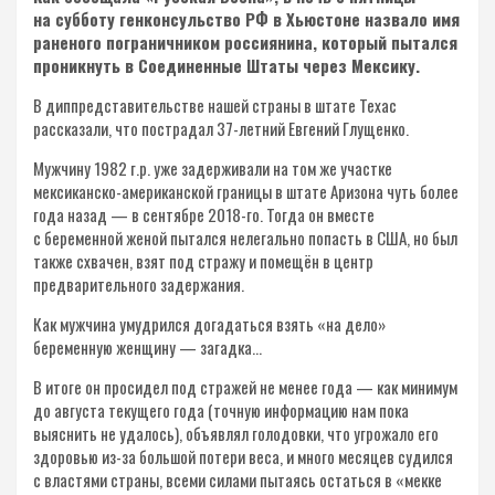
на субботу генконсульство РФ в Хьюстоне назвало имя
раненого пограничником россиянина, который пытался
проникнуть в Соединенные Штаты через Мексику.
В диппредставительстве нашей страны в штате Техас
рассказали, что пострадал 37-летний Евгений Глущенко.
Мужчину 1982 г.р. уже задерживали на том же участке
мексиканско-американской границы в штате Аризона чуть более
года назад — в сентябре 2018-го. Тогда он вместе
с беременной женой пытался нелегально попасть в США, но был
также схвачен, взят под стражу и помещён в центр
предварительного задержания.
Как мужчина умудрился догадаться взять «на дело»
беременную женщину — загадка…
В итоге он просидел под стражей не менее года — как минимум
до августа текущего года (точную информацию нам пока
выяснить не удалось), объявлял голодовки, что угрожало его
здоровью из-за большой потери веса, и много месяцев судился
с властями страны, всеми силами пытаясь остаться в «мекке