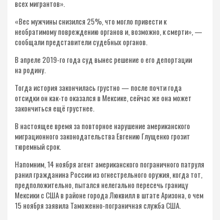
всех мигрантов».
«Вес мужчины снизился 25%, что могло привести к
необратимому повреждению органов и, возможно, к смерти», —
сообщали представители судебных органов.
В апреле 2019-го года суд вынес решение о его депортации
на родину.
Тогда история закончилась грустно — после почти года
отсидки он как-то оказался в Мексике, сейчас же она может
закончиться ещё грустнее.
В настоящее время за повторное нарушение американского
миграционного законодательства Евгению Глущенко грозит
тюремный срок.
Напомним, 14 ноября агент американского пограничного патруля
ранил гражданина России из огнестрельного оружия, когда тот,
предположительно, пытался нелегально пересечь границу
Мексики с США в районе города Люквилл в штате Аризона, о чем
15 ноября заявила Таможенно-пограничная служба США.