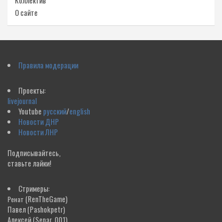
О сайте
Правила модерации
Проекты:
livejournal
Youtube
русский
/
english
Новости ДНР
Новости ЛНР
Подписывайтесь,
ставьте лайки!
Стримеры:
(RenTheGame)
Ренат
Павел
(Pashokpetr)
Алексей
(Separ_001)