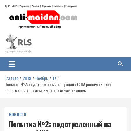
Перейти
к
содержимому
Антимайдан: Гражданская война
На сайте 'Антимайдан' вы найдете самые свежие новости и аналитику о
гражданской войне на Украине, включая события в Новороссии, ДНР,
на Украине
ЛНР и других регионах.
Главная
2019
Ноябрь
17
Попытка №2: подстреленный на границе США россиянин уже
прорывался в Штаты, и это плохо закончилось
НОВОСТИ
Попытка №2: подстреленный на