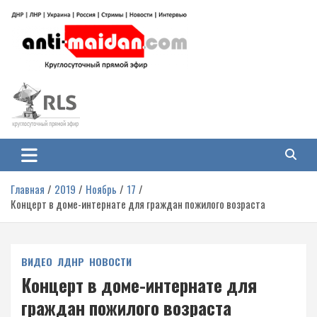
Перейти
к
содержимому
Антимайдан: Гражданская война
На сайте 'Антимайдан' вы найдете самые свежие новости и аналитику о
гражданской войне на Украине, включая события в Новороссии, ДНР,
на Украине
ЛНР и других регионах.
Главная
2019
Ноябрь
17
Концерт в доме-интернате для граждан пожилого возраста
ВИДЕО
ЛДНР
НОВОСТИ
Концерт в доме-интернате для
граждан пожилого возраста