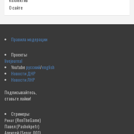
Коллектив
О сайте
Правила модерации
Проекты:
livejournal
Youtube
русский
/
english
Новости ДНР
Новости ЛНР
Подписывайтесь,
ставьте лайки!
Стримеры:
(RenTheGame)
Ренат
Павел
(Pashokpetr)
Алексей
(Separ_001)