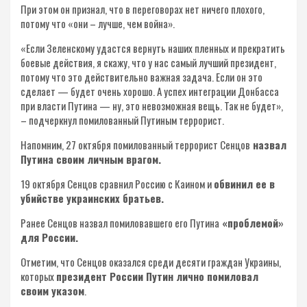
При этом он признал, что в переговорах нет ничего плохого,
потому что «они – лучше, чем война».
«Если Зеленскому удастся вернуть наших пленных и прекратить
боевые действия, я скажу, что у нас самый лучший президент,
потому что это действительно важная задача. Если он это
сделает — будет очень хорошо. А успех интеграции Донбасса
при власти Путина — ну, это невозможная вещь. Так не будет»,
– подчеркнул помилованный Путиным террорист.
Напомним, 27 октября помилованный террорист Сенцов
назвал
Путина своим личным врагом.
19 октября Сенцов сравнил Россию с Каином и
обвинил ее в
убийстве украинских братьев.
Ранее Сенцов назвал помиловавшего его Путина
«проблемой»
для России.
Отметим, что Сенцов оказался среди десяти граждан Украины,
которых
президент России Путин лично помиловал
своим указом
.