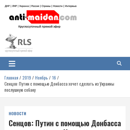
Перейти
к
содержимому
Антимайдан: Гражданская война
На сайте 'Антимайдан' вы найдете самые свежие новости и аналитику о
гражданской войне на Украине, включая события в Новороссии, ДНР,
на Украине
ЛНР и других регионах.
Главная
2019
Ноябрь
16
Сенцов: Путин с помощью Донбасса хочет сделать из Украины
послушную собаку
НОВОСТИ
Сенцов: Путин с помощью Донбасса