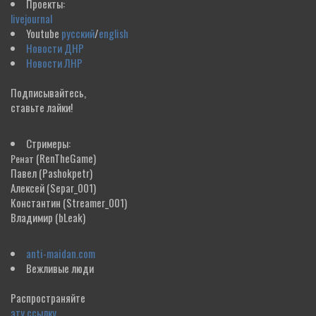
Проекты:
livejournal
Youtube
русский
/
english
Новости ДНР
Новости ЛНР
Подписывайтесь,
ставьте лайки!
Стримеры:
(RenTheGame)
Ренат
Павел
(Pashokpetr)
Алексей
(Separ_001)
Константин
(Streamer_001)
Владимир
(bLeak)
anti-maidan.com
Вежливые люди
Распространяйте
эту ссылку