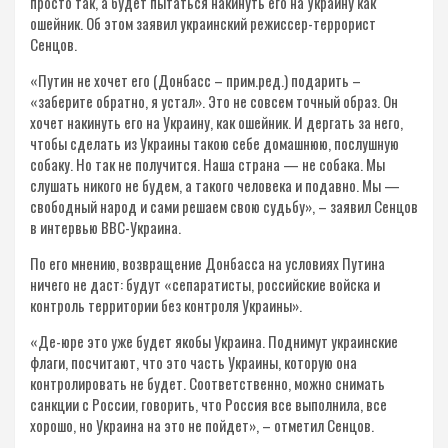
просто так, а будет пытаться накинуть его на Украину как
ошейник. Об этом заявил украинский режиссер-террорист
Сенцов.
«Путин не хочет его (Донбасс – прим.ред.) подарить –
«заберите обратно, я устал». Это не совсем точный образ. Он
хочет накинуть его на Украину, как ошейник. И дергать за него,
чтобы сделать из Украины такою себе домашнюю, послушную
собаку. Но так не получится. Наша страна — не собака. Мы
слушать никого не будем, а такого человека и подавно. Мы —
свободный народ и сами решаем свою судьбу», – заявил Сенцов
в интервью ВВС-Украина.
По его мнению, возвращение Донбасса на условиях Путина
ничего не даст: будут «сепаратисты, российские войска и
контроль территории без контроля Украины».
«Де-юре это уже будет якобы Украина. Поднимут украинские
флаги, посчитают, что это часть Украины, которую она
контролировать не будет. Соответственно, можно снимать
санкции с России, говорить, что Россия все выполнила, все
хорошо, но Украина на это не пойдет», – отметил Сенцов.