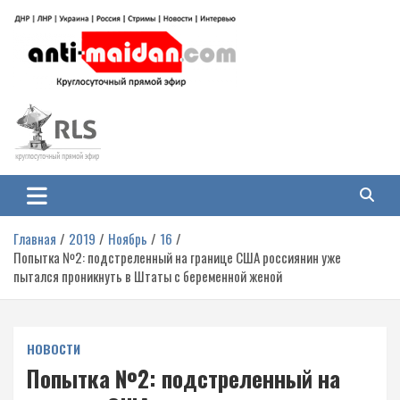
Перейти
к
содержимому
Антимайдан: Гражданская война
На сайте 'Антимайдан' вы найдете самые свежие новости и аналитику о
гражданской войне на Украине, включая события в Новороссии, ДНР,
на Украине
ЛНР и других регионах.
Главная
2019
Ноябрь
16
Попытка №2: подстреленный на границе США россиянин уже
пытался проникнуть в Штаты с беременной женой
НОВОСТИ
Попытка №2: подстреленный на