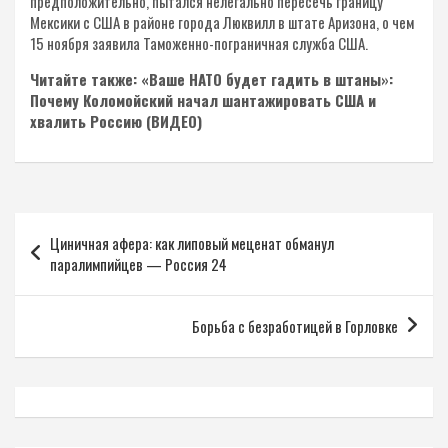
предположительно, пытался нелегально пересечь границу
Мексики с США в районе города Люквилл в штате Аризона, о чем
15 ноября заявила Таможенно-пограничная служба США.
Читайте также: «Ваше НАТО будет гадить в штаны»:
Почему Коломойский начал шантажировать США и
хвалить Россию (ВИДЕО)
Навигация
Циничная афера: как липовый меценат обманул
по
паралимпийцев — Россия 24
записям
Борьба с безработицей в Горловке