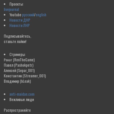
Проекты:
livejournal
Youtube
русский
/
english
Новости ДНР
Новости ЛНР
Подписывайтесь,
ставьте лайки!
Стримеры:
(RenTheGame)
Ренат
Павел
(Pashokpetr)
Алексей
(Separ_001)
Константин
(Streamer_001)
Владимир
(bLeak)
anti-maidan.com
Вежливые люди
Распространяйте