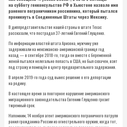
на субботу генконсульство РФ в Хьюстоне назвало имя
раненого пограничником россиянина, который пытался
проникнуть в Соединенные Штаты через Мексику.
В диппредставительстве нашей страны в штате Техас
рассказали, что пострадал 37-летний Евгений Глущенко.
По информации властей штата Аризона, мужчину уже
задерживали на мексиканско-американской границе год
назад — в сентябре 2018-го, тогда он вместе с беременной
женой пытался нелегально попасть в США, но был схвачен, взят
под стражу и помещён в центр предварительного задержания.
В апреле 2019-го года суд вынес решение о его депортации
на родину.
В настоящее время за повторное нарушение американского
миграционного законодательства Евгению Глущенко грозит
тюремный срок.
Напомним, 14 ноября агент американского пограничного патруля
ранил гражданина России из огнестрельного оружия, когда тот,