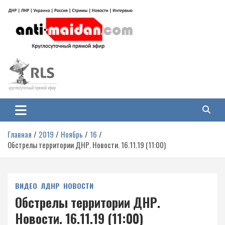
Перейти
к
содержимому
Антимайдан: Гражданская война
На сайте 'Антимайдан' вы найдете самые свежие новости и аналитику о
гражданской войне на Украине, включая события в Новороссии, ДНР,
на Украине
ЛНР и других регионах.
Главная
2019
Ноябрь
16
Обстрелы территории ДНР. Новости. 16.11.19 (11:00)
ВИДЕО
ЛДНР
НОВОСТИ
Обстрелы территории ДНР.
Новости. 16.11.19 (11:00)