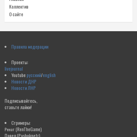
Коллектив
О сайте
Правила модерации
Проекты:
livejournal
Youtube
русский
/
english
Новости ДНР
Новости ЛНР
Подписывайтесь,
ставьте лайки!
Стримеры:
(RenTheGame)
Ренат
Павел
(Pashokpetr)