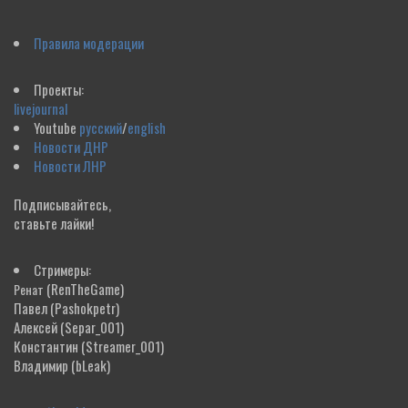
Правила модерации
Проекты:
livejournal
Youtube
русский
/
english
Новости ДНР
Новости ЛНР
Подписывайтесь,
ставьте лайки!
Стримеры:
(RenTheGame)
Ренат
Павел
(Pashokpetr)
Алексей
(Separ_001)
Константин
(Streamer_001)
Владимир
(bLeak)