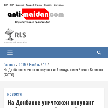
Перейти
к
содержимому
Антимайдан: Гражданская война
На сайте 'Антимайдан' вы найдете самые свежие новости и аналитику о
гражданской войне на Украине, включая события в Новороссии, ДНР,
на Украине
ЛНР и других регионах.
Главная
2019
Ноябрь
16
На Донбассе уничтожен оккупант из бригады князя Романа Великого
(ФОТО)
НОВОСТИ
На Донбассе уничтожен оккупант