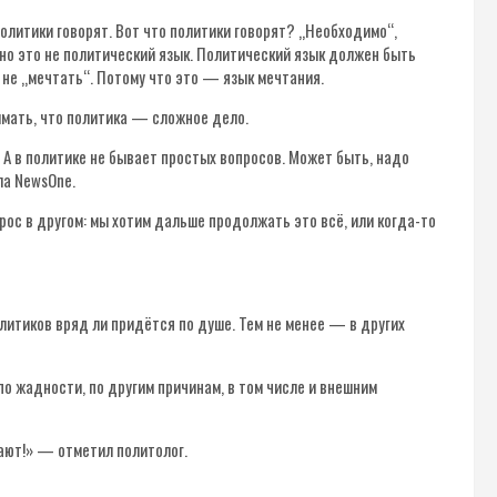
политики говорят. Вот что политики говорят? „Необходимо“,
но это не политический язык. Политический язык должен быть
 не „мечтать“. Потому что это — язык мечтания.
имать, что политика — сложное дело.
 А в политике не бывает простых вопросов. Может быть, надо
ла NewsOne.
рос в другом: мы хотим дальше продолжать это всё, или когда-то
литиков вряд ли придётся по душе. Тем не менее — в других
 по жадности, по другим причинам, в том числе и внешним
ают!» — отметил политолог.