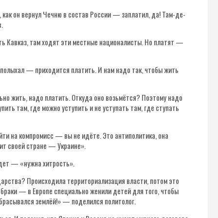
, как он вернул Чечню в состав России — заплатил, да! Там-де-
.
ить Кавказ, там ходят эти местные националисты. Но платят —
 полыхал — приходится платить. И нам надо так, чтобы жить
ьно жить, надо платить. Откуда оно возьмётся? Поэтому надо
пить там, где можно уступить и не уступать там, где ступать
ойти на компромисс — вы не идёте. Это антиполитика, она
чит своей стране — Украине».
йдет — «нужна хитрость».
арства? Происходила территориализация власти, потом это
 браки — в Европе специально женили детей для того, чтобы
азбрасывался землёй!» — поделился политолог.