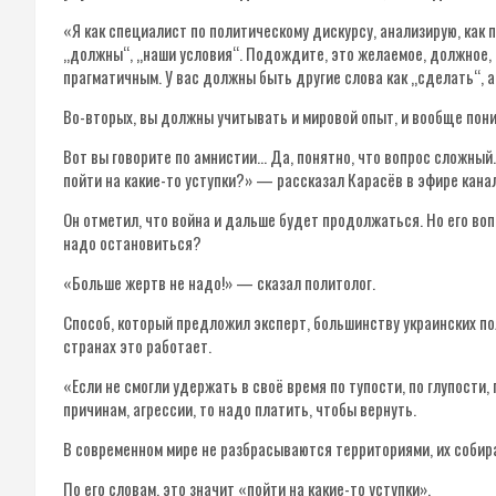
«Я как специалист по политическому дискурсу, анализирую, как 
„должны“, „наши условия“. Подождите, это желаемое, должное, 
прагматичным. У вас должны быть другие слова как „сделать“, а
Во-вторых, вы должны учитывать и мировой опыт, и вообще пон
Вот вы говорите по амнистии… Да, понятно, что вопрос сложный.
пойти на какие-то уступки?» — рассказал Карасёв в эфире кана
Он отметил, что война и дальше будет продолжаться. Но его воп
надо остановиться?
«Больше жертв не надо!» — сказал политолог.
Способ, который предложил эксперт, большинству украинских по
странах это работает.
«Если не смогли удержать в своё время по тупости, по глупости,
причинам, агрессии, то надо платить, чтобы вернуть.
В современном мире не разбрасываются территориями, их собир
По его словам, это значит «пойти на какие-то уступки».