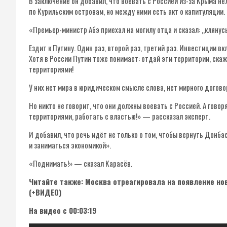
В заключение он добавил, что воевать с Россией из-за Крыма не
по Курильским островам, но между ними есть акт о капитуляции.
«Премьер-министр Абэ приехал на могилу отца и сказал: „клянусь
Ездит к Путину. Один раз, второй раз, третий раз. Инвестиции 
Хотя в России Путин тоже понимает: отдай эти территории, ска
территориями!
У них нет мира в юридическом смысле слова, нет мирного догово
Но никто не говорит, что они должны воевать с Россией. А гово
территориями, работать с властью!» — рассказал эксперт.
И добавил, что речь идёт не только о том, чтобы вернуть Донбас
и заниматься экономикой».
«Поднимать!» — сказал Карасёв.
Читайте также: Москва отреагировала на появление но
(+ВИДЕО)
На видео с 00:03:19