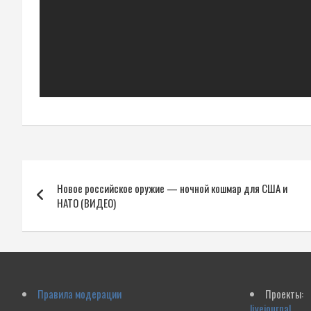
Навигация
Новое российское оружие — ночной кошмар для США и
по
НАТО (ВИДЕО)
записям
Правила модерации
Проекты:
livejournal