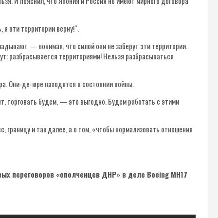
льзя. И пояснил, что Япония и Россия не имеют мирного договора
, я эти территории верну!“.
вкладывают — понимая, что силой они не заберут эти территории.
жут: разбрасывается территориями! Нельзя разбрасываться
ра. Они-де-юре находятся в состоянии войны.
рят, торговать будем, — это выгодно. Будем работать с этими
с, границу и так далее, а о том, «чтобы нормализовать отношения
вых переговоров «ополченцев ДНР» в деле Boeing МН17