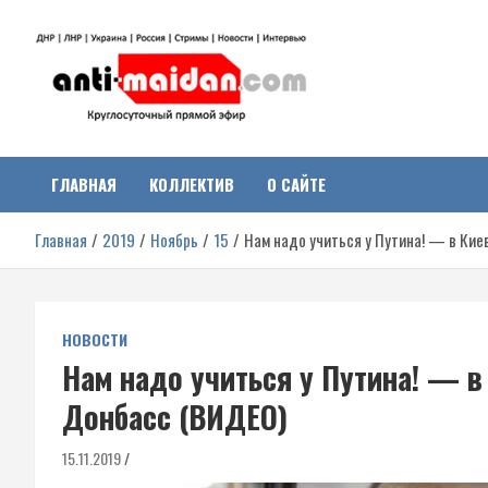
Перейти
к
содержимому
Антимайдан:
На сайте 'Антимайдан' вы найдете самые свежие новости и аналитик
о гражданской войне на Украине, включая события в Новороссии,
ДНР, ЛНР и других регионах.
ГЛАВНАЯ
КОЛЛЕКТИВ
О САЙТЕ
Гражданская война на
Главная
2019
Ноябрь
15
Нам надо учиться у Путина! — в Ки
Украине
НОВОСТИ
Нам надо учиться у Путина! — в
Донбасс (ВИДЕО)
15.11.2019