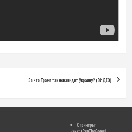
За что Трамп так ненавидит Украину? (ВИДЕО)
Стримеры:
(RenTheGame)
Ренат