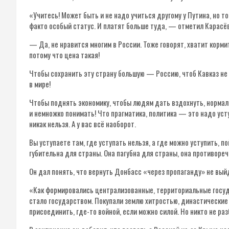
«Учитесь! Может быть и не надо учиться другому у Путина, но то
факто особый статус. И платят больше туда, — отметил Карасёв
— Да, не нравится многим в России. Тоже говорят, хватит корм
потому что цена такая!
Чтобы сохранить эту страну большую — Россию, чтоб Кавказ не
в мире!
Чтобы поднять экономику, чтобы людям дать вздохнуть, нормал
и немножко понимать! Что прагматика, политика — это надо усту
никак нельзя. А у вас всё наоборот.
Вы уступаете там, где уступать нельзя, а где можно уступить, п
губительна для страны. Она пагубна для страны, она противоре
Он дал понять, что вернуть Донбасс «через пропаганду» не вы
«Как формировались централизованные, территориальные госуд
стало государством. Покупали землю хитростью, династические
присоединить, где-то войной, если можно силой. Но никто не р