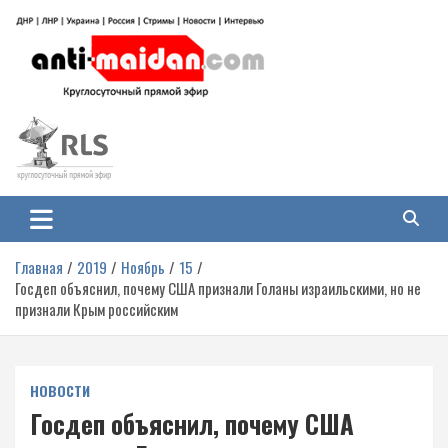
Перейти
к
содержимому
Антимайдан: Гражданская война
На сайте 'Антимайдан' вы найдете самые свежие новости и аналитику о
гражданской войне на Украине, включая события в Новороссии, ДНР,
на Украине
ЛНР и других регионах.
Главная
2019
Ноябрь
15
Госдеп объяснил, почему США признали Голаны израильскими, но не
признали Крым российским
НОВОСТИ
Госдеп объяснил, почему США