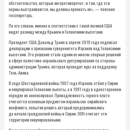
обстоятельства, которые им противоречат, и там, где эти
нормы выстраиваются, мы должны признать их», — пояснил
госсекретарь.
По его словам, именно в соответствии с такой логикой США
видят разницу между Крымом и Голанскими высотами.
Президент США Дональд Трамп в апреле 2019 года подписал
декларацию о признании суверенитета Израиля над Голанскими
высотами. Это решение стало одним из многих спорных решений
в сфере палестино-израильского урегулирования со стороны
администрации Трампа, которая проводит курс на поддержку
Тель-Авива.
В ходе Шестидневной войны 1967 года Израиль отбил у Сирии
и оккупировал Голанские высоты, а в 1981 году в одностороннем
порядке их аннексировал. Принадлежность горного плато
считается основным предметом израильско-сирийского
конфликта, попытки решить который предпринимались
до начала гражданской войны в Сирии. ООН считает эти
территории оккупированными.
Крым стал российским регионом после проведенного там