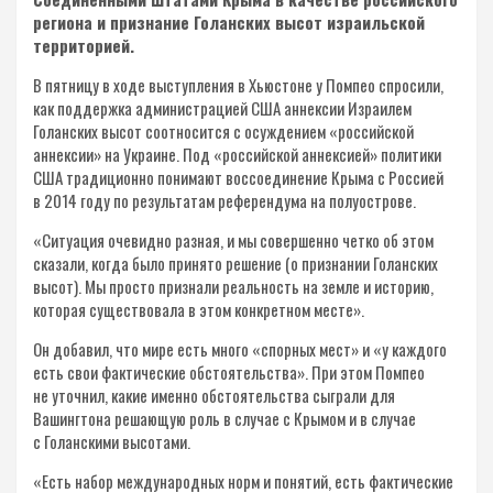
региона и признание Голанских высот израильской
территорией.
В пятницу в ходе выступления в Хьюстоне у Помпео спросили,
как поддержка администрацией США аннексии Израилем
Голанских высот соотносится с осуждением «российской
аннексии» на Украине. Под «российской аннексией» политики
США традиционно понимают воссоединение Крыма с Россией
в 2014 году по результатам референдума на полуострове.
«Ситуация очевидно разная, и мы совершенно четко об этом
сказали, когда было принято решение (о признании Голанских
высот). Мы просто признали реальность на земле и историю,
которая существовала в этом конкретном месте».
Он добавил, что мире есть много «спорных мест» и «у каждого
есть свои фактические обстоятельства». При этом Помпео
не уточнил, какие именно обстоятельства сыграли для
Вашингтона решающую роль в случае с Крымом и в случае
с Голанскими высотами.
«Есть набор международных норм и понятий, есть фактические