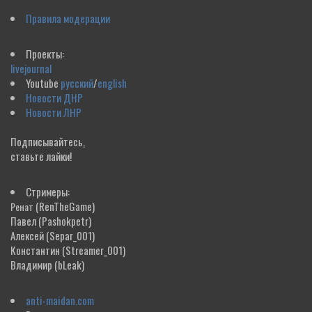
Правила модерации
Проекты:
livejournal
Youtube
русский
/
english
Новости ДНР
Новости ЛНР
Подписывайтесь,
ставьте лайки!
Стримеры:
(RenTheGame)
Ренат
Павел
(Pashokpetr)
Алексей
(Separ_001)
Константин
(Streamer_001)
Владимир
(bLeak)
anti-maidan.com