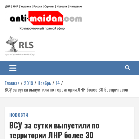
Перейти
к
содержимому
Антимайдан: Гражданская война
На сайте 'Антимайдан' вы найдете самые свежие новости и аналитику о
гражданской войне на Украине, включая события в Новороссии, ДНР,
на Украине
ЛНР и других регионах.
Главная
2019
Ноябрь
14
ВСУ за сутки выпустили по территории ЛНР более 30 боеприпасов
НОВОСТИ
ВСУ за сутки выпустили по
территории ЛНР более 30