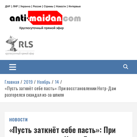
Перейти
к
содержимому
Антимайдан: Гражданская война
На сайте 'Антимайдан' вы найдете самые свежие новости и аналитику о
гражданской войне на Украине, включая события в Новороссии, ДНР,
на Украине
ЛНР и других регионах.
Главная
2019
Ноябрь
14
«Пусть заткнёт себе пасть»: При восстановлении Нотр-Дам
разгорелся скандал из-за шпиля
НОВОСТИ
«Пусть заткнёт себе пасть»: При