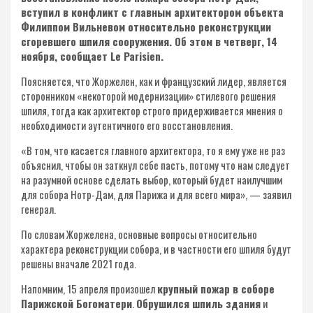
вступил в конфликт с главным архитектором объекта
Филиппом Вильневом относительно реконструкции
сгоревшего шпиля сооружения. Об этом в четверг, 14
ноября, сообщает Le Parisien.
Поясняется, что Жоржелен, как и французский лидер, является
сторонником «некоторой модернизации» стилевого решения
шпиля, тогда как архитектор строго придерживается мнения о
необходимости аутентичного его восстановления.
«В том, что касается главного архитектора, то я ему уже не раз
объяснил, чтобы он заткнул себе пасть, потому что нам следует
на разумной основе сделать выбор, который будет наилучшим
для собора Нотр-Дам, для Парижа и для всего мира», — заявил
генерал.
По словам Жоржелена, основные вопросы относительно
характера реконструкции собора, и в частности его шпиля будут
решены вначале 2021 года.
Напомним, 15 апреля произошел
крупный пожар в соборе
Парижской Богоматери
.
Обрушился шпиль здания
и