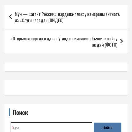
Навигация
Муж — «агент России»: нардепа-плаксу намерены выгнать
по
из «Слуги народа» (ВИДЕО)
записям
«Открылся портал в ад»: в Уганде шимпанзе объявили войну
людям (ФОТО)
Поиск