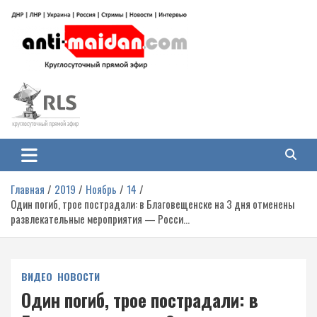
Перейти
к
содержимому
Антимайдан: Гражданская война
На сайте 'Антимайдан' вы найдете самые свежие новости и аналитику о
гражданской войне на Украине, включая события в Новороссии, ДНР,
на Украине
ЛНР и других регионах.
Главная
2019
Ноябрь
14
Один погиб, трое пострадали: в Благовещенске на 3 дня отменены
развлекательные мероприятия — Росси…
ВИДЕО
НОВОСТИ
Один погиб, трое пострадали: в