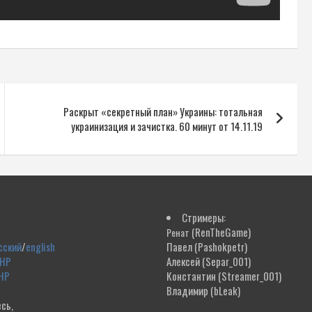
Раскрыт «секретный план» Украины: тотальная
украинизация и зачистка. 60 минут от 14.11.19
Стримеры:
(RenTheGame)
Ренат
сский
/
english
Павел
(Pashokpetr)
ДНР
Алексей
(Separ_001)
НР
Константин
(Streamer_001)
Владимир
(bLeak)
сь,