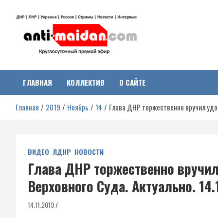
Перейти
к
содержимому
Антимайдан:
На сайте 'Антимайдан' вы найдете самые свежие новости и аналитик
о гражданской войне на Украине, включая события в Новороссии,
ДНР, ЛНР и других регионах.
ГЛАВНАЯ
КОЛЛЕКТИВ
О САЙТЕ
Гражданская война на
Главная
2019
Ноябрь
14
Глава ДНР торжественно вручил удос
Украине
ВИДЕО
ЛДНР
НОВОСТИ
Глава ДНР торжественно вручил
Верховного Суда. Актуально. 14.
14.11.2019