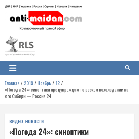
Перейти
к
содержимому
Антимайдан: Гражданская война
На сайте 'Антимайдан' вы найдете самые свежие новости и аналитику о
гражданской войне на Украине, включая события в Новороссии, ДНР,
на Украине
ЛНР и других регионах.
Главная
2019
Ноябрь
12
«Погода 24»: синоптики предупреждают о резком похолодании на
юге Сибири — Россия 24
ВИДЕО
НОВОСТИ
«Погода 24»: синоптики