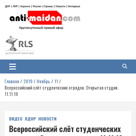
Перейти
к
содержимому
Антимайдан: Гражданская война
На сайте 'Антимайдан' вы найдете самые свежие новости и аналитику о
гражданской войне на Украине, включая события в Новороссии, ДНР,
на Украине
ЛНР и других регионах.
Главная
2019
Ноябрь
11
Всероссийский слёт студенческих отрядов. Открытая студия.
11.11.19
ВИДЕО
ЛДНР
НОВОСТИ
Всероссийский слёт студенческих