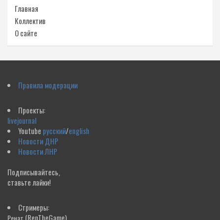
Главная
Коллектив
О сайте
Правила модерации
Проекты:
livejournal
Youtube
русский
/
english
Новости ДНР
Новости ЛНР
Подписывайтесь,
ставьте лайки!
Стримеры:
(RenTheGame)
Ренат