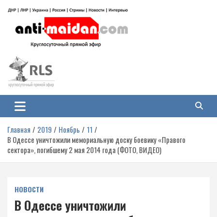
Перейти
к
содержимому
Антимайдан: Гражданская война
На сайте 'Антимайдан' вы найдете самые свежие новости и аналитику о
гражданской войне на Украине, включая события в Новороссии, ДНР,
на Украине
ЛНР и других регионах.
Главная
2019
Ноябрь
11
В Одессе уничтожили мемориальную доску боевику «Правого
сектора», погибшему 2 мая 2014 года (ФОТО, ВИДЕО)
НОВОСТИ
В Одессе уничтожили