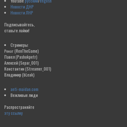
Youtube
русский
/
english
Новости ДНР
Новости ЛНР
Подписывайтесь,
ставьте лайки!
Стримеры:
(RenTheGame)
Ренат
Павел
(Pashokpetr)
Алексей
(Separ_001)
Константин
(Streamer_001)
Владимир
(bLeak)
anti-maidan.com
Вежливые люди
Распространяйте
эту ссылку