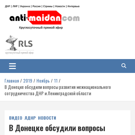
Перейти
к
содержимому
Антимайдан: Гражданская война
На сайте 'Антимайдан' вы найдете самые свежие новости и аналитику о
гражданской войне на Украине, включая события в Новороссии, ДНР,
на Украине
ЛНР и других регионах.
Главная
2019
Ноябрь
11
В Донецке обсудили вопросы развития межнационального
сотрудничества ДНР и Ленинградской области
ВИДЕО
ЛДНР
НОВОСТИ
В Донецке обсудили вопросы