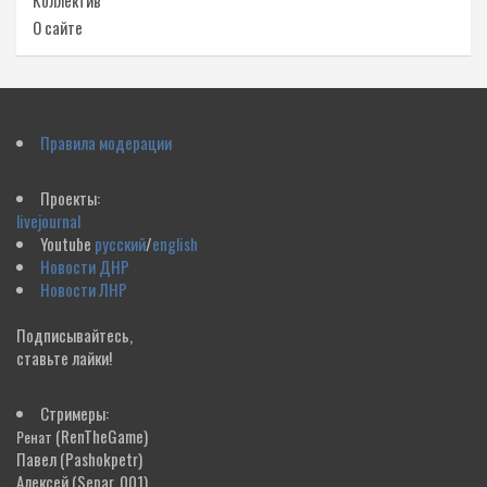
Коллектив
О сайте
Правила модерации
Проекты:
livejournal
Youtube
русский
/
english
Новости ДНР
Новости ЛНР
Подписывайтесь,
ставьте лайки!
Стримеры:
(RenTheGame)
Ренат
Павел
(Pashokpetr)
Алексей
(Separ_001)