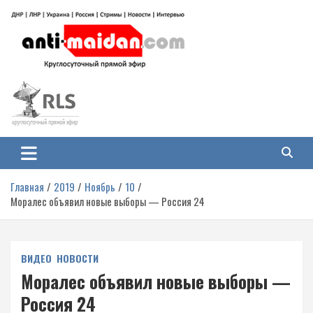
Перейти
к
содержимому
Антимайдан: Гражданская война
На сайте 'Антимайдан' вы найдете самые свежие новости и аналитику о
гражданской войне на Украине, включая события в Новороссии, ДНР,
на Украине
ЛНР и других регионах.
Главная
2019
Ноябрь
10
Моралес объявил новые выборы — Россия 24
ВИДЕО
НОВОСТИ
Моралес объявил новые выборы —
Россия 24