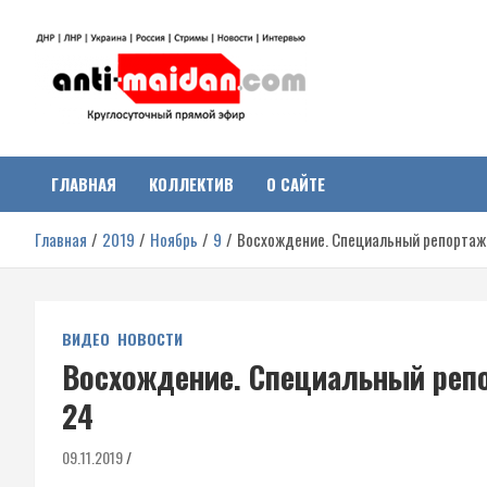
Перейти
к
содержимому
Антимайдан:
На сайте 'Антимайдан' вы найдете самые свежие новости и аналитик
о гражданской войне на Украине, включая события в Новороссии,
ДНР, ЛНР и других регионах.
ГЛАВНАЯ
КОЛЛЕКТИВ
О САЙТЕ
Гражданская война на
Главная
2019
Ноябрь
9
Восхождение. Специальный репортаж
Украине
ВИДЕО
НОВОСТИ
Восхождение. Специальный реп
24
09.11.2019