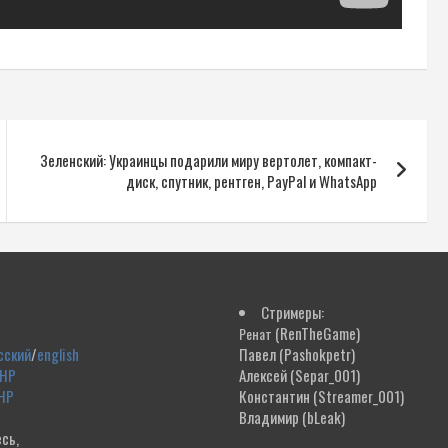
Зеленский: Украинцы подарили миру вертолет, компакт-
диск, спутник, рентген, PayPal и WhatsApp
Стримеры:
(RenTheGame)
Ренат
сский
/
english
Павел
(Pashokpetr)
ДНР
Алексей
(Separ_001)
НР
Константин
(Streamer_001)
Владимир
(bLeak)
сь,