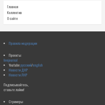
Главная
Коллектив
О сайте
Правила модерации
Проекты:
livejournal
Youtube
русский
/
english
Новости ДНР
Новости ЛНР
Подписывайтесь,
ставьте лайки!
Стримеры: