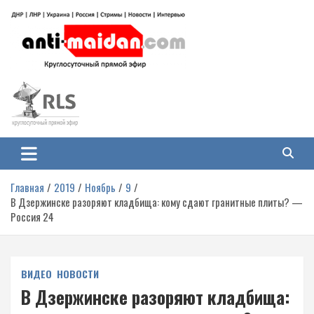
Перейти
к
содержимому
Антимайдан: Гражданская война
На сайте 'Антимайдан' вы найдете самые свежие новости и аналитику о
гражданской войне на Украине, включая события в Новороссии, ДНР,
на Украине
ЛНР и других регионах.
Главная
2019
Ноябрь
9
В Дзержинске разоряют кладбища: кому сдают гранитные плиты? —
Россия 24
ВИДЕО
НОВОСТИ
В Дзержинске разоряют кладбища: