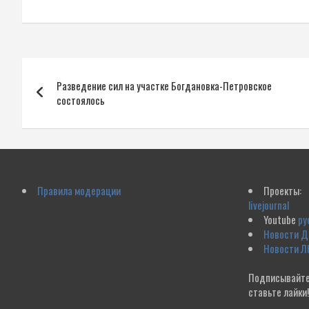
Навигация
Разведение сил на участке Богдановка-Петровское
по
состоялось
записям
Правила модерации
Проекты:
livejournal
Youtube
ру
Новости 
Новости Л
Подписывайте
ставьте лайки