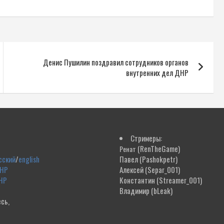
Денис Пушилин поздравил сотрудников органов
внутренних дел ДНР
Стримеры:
(RenTheGame)
Ренат
сский
/
english
Павел
(Pashokpetr)
ДНР
Алексей
(Separ_001)
НР
Константин
(Streamer_001)
Владимир
(bLeak)
сь,
!