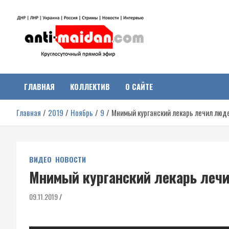
Перейти
к
содержимому
Антимайдан:
На сайте 'Антимайдан' вы найдете самые свежие новости и аналитик
о гражданской войне на Украине, включая события в Новороссии,
ДНР, ЛНР и других регионах.
ГЛАВНАЯ
КОЛЛЕКТИВ
О САЙТЕ
Гражданская война на
Главная
2019
Ноябрь
9
Мнимый курганский лекарь лечил люд
Украине
ВИДЕО
НОВОСТИ
Мнимый курганский лекарь леч
09.11.2019