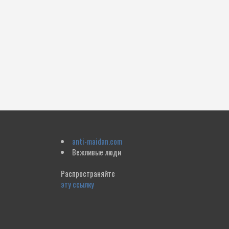
anti-maidan.com
Вежливые люди
Распространяйте
эту ссылку