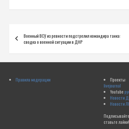
Навигация
Военный ВСУ из ревности подстрелил командира танка:
по
сводка о военной ситуации в ДНР
записям
Правила модерации
Проекты:
livejournal
Youtube
ру
Новости 
Новости Л
Подписывайте
ставьте лайки