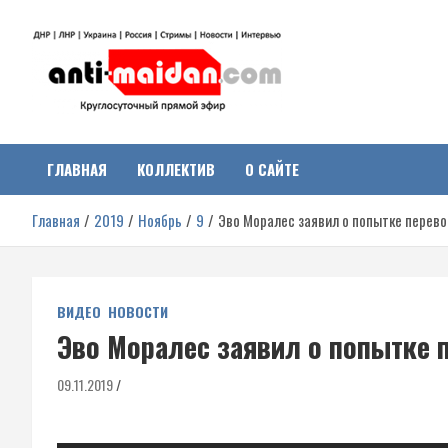
Перейти
к
содержимому
Антимайдан:
На сайте 'Антимайдан' вы найдете самые свежие новости и аналитик
о гражданской войне на Украине, включая события в Новороссии,
ДНР, ЛНР и других регионах.
ГЛАВНАЯ
КОЛЛЕКТИВ
О САЙТЕ
Гражданская война на
Главная
2019
Ноябрь
9
Эво Моралес заявил о попытке перев
Украине
ВИДЕО
НОВОСТИ
Эво Моралес заявил о попытке 
09.11.2019