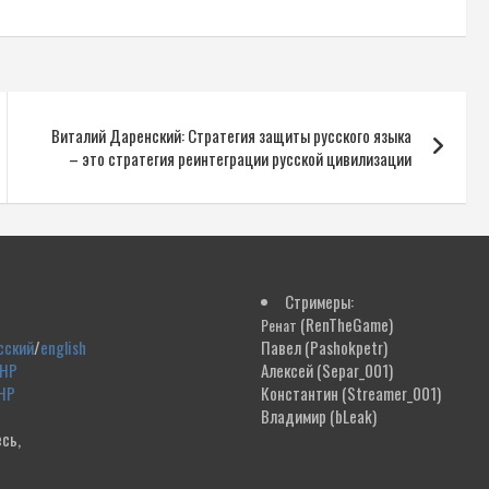
Виталий Даренский: Стратегия защиты русского языка
– это стратегия реинтеграции русской цивилизации
Стримеры:
(RenTheGame)
Ренат
сский
/
english
Павел
(Pashokpetr)
ДНР
Алексей
(Separ_001)
НР
Константин
(Streamer_001)
Владимир
(bLeak)
сь,
!