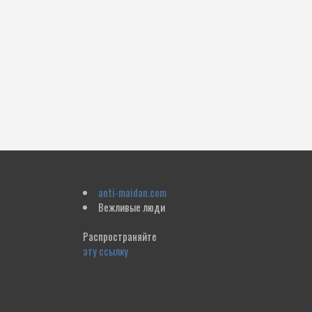
anti-maidan.com
Вежливые люди
Распространяйте
эту ссылку