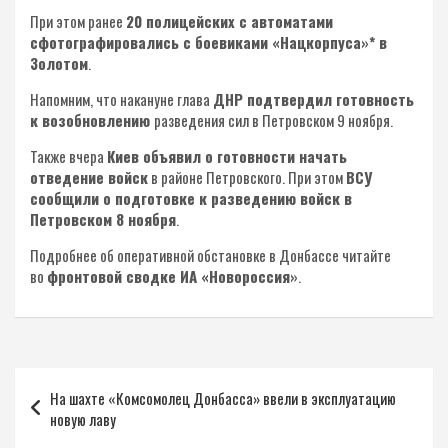
При этом ранее
20 полицейских с автоматами
сфотографировались с боевиками «Нацкорпуса»* в
Золотом
.
Напомним, что накануне глава
ДНР подтвердил готовность
к возобновлению
разведения сил в Петровском 9 ноября.
Также вчера
Киев объявил о готовности начать
отведение войск
в районе Петровского. При этом
ВСУ
сообщили о подготовке к разведению войск в
Петровском 8 ноября
.
Подробнее об оперативной обстановке в Донбассе читайте
во
фронтовой сводке ИА «Новороссия»
.
Навигация
На шахте «Комсомолец Донбасса» ввели в эксплуатацию
по
новую лаву
записям