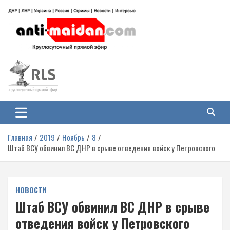
Перейти
к
содержимому
Антимайдан: Гражданская война
На сайте 'Антимайдан' вы найдете самые свежие новости и аналитику о
гражданской войне на Украине, включая события в Новороссии, ДНР,
на Украине
ЛНР и других регионах.
Главная
2019
Ноябрь
8
Штаб ВСУ обвинил ВС ДНР в срыве отведения войск у Петровского
НОВОСТИ
Штаб ВСУ обвинил ВС ДНР в срыве
отведения войск у Петровского