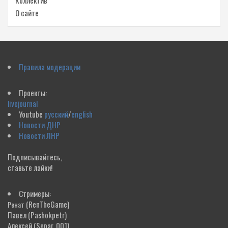
О сайте
Правила модерации
Проекты:
livejournal
Youtube
русский
/
english
Новости ДНР
Новости ЛНР
Подписывайтесь,
ставьте лайки!
Стримеры:
(RenTheGame)
Ренат
Павел
(Pashokpetr)
Алексей
(Separ_001)