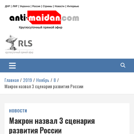
Перейти
к
содержимому
Антимайдан: Гражданская война
На сайте 'Антимайдан' вы найдете самые свежие новости и аналитику о
гражданской войне на Украине, включая события в Новороссии, ДНР,
на Украине
ЛНР и других регионах.
Главная
2019
Ноябрь
8
Макрон назвал 3 сценария развития России
НОВОСТИ
Макрон назвал 3 сценария
развития России