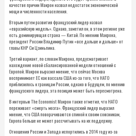
качестве причин Макрон назвал недостаток экономической
мощи и численности населения.
Вторым путем развития французский лидер назвал
«евразийскую модель». Однако, заметил он, в этом регионе уже
есть доминирующая страна — Китай. По мнению Макрона,
президент России Владимир Путин «все дальше и дальше» от
главы КНР Си Цзиньпина.
Третий вариант, по словам Макрона, предусматривает
нахождение новой сбалансированной модели отношений с
Европой. Макрон выразил мнение, что сейчас Москва
воспринимает ЕС как вассала США из-за того, что НАТО
приблизилось к границам России, однако в будущем, по мнению
французского лидера, эта позиция может быть пересмотрена.
В интервью The Economist Макрон также отметил, что НАТО
переживает «смерть мозга». Французский лидер выразил
мнение, что США поворачиваются спиной к своим союзникам,
Европа больше не может рассчитывать на их поддержку.
Отношения России и Запада испортились в 2014 году из-за