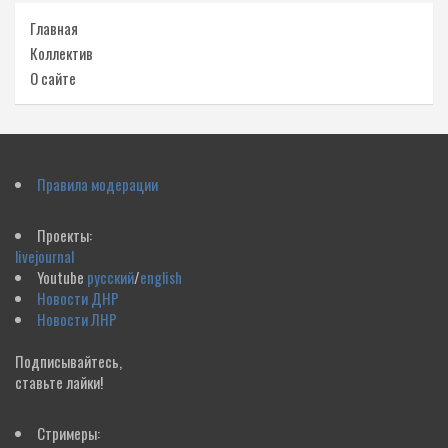
Главная
Коллектив
О сайте
Правила модерации
Проекты:
livejournal
Youtube
русский
/
english
Новости ДНР
Новости ЛНР
Подписывайтесь,
ставьте лайки!
Стримеры: