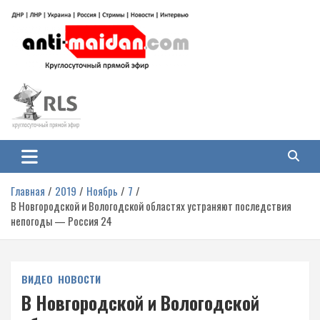
Перейти
к
содержимому
Антимайдан: Гражданская война
На сайте 'Антимайдан' вы найдете самые свежие новости и аналитику о
гражданской войне на Украине, включая события в Новороссии, ДНР,
на Украине
ЛНР и других регионах.
Главная
2019
Ноябрь
7
В Новгородской и Вологодской областях устраняют последствия
непогоды — Россия 24
ВИДЕО
НОВОСТИ
В Новгородской и Вологодской