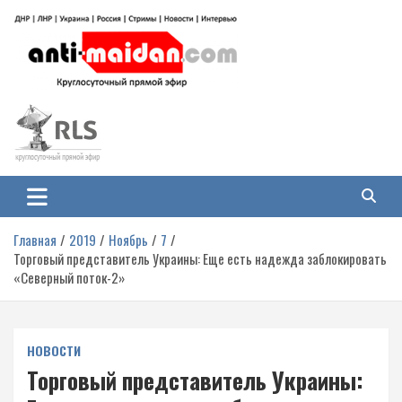
Перейти
к
содержимому
Антимайдан: Гражданская война
На сайте 'Антимайдан' вы найдете самые свежие новости и аналитику о
гражданской войне на Украине, включая события в Новороссии, ДНР,
на Украине
ЛНР и других регионах.
Главная
2019
Ноябрь
7
Торговый представитель Украины: Еще есть надежда заблокировать
«Северный поток-2»
НОВОСТИ
Торговый представитель Украины: