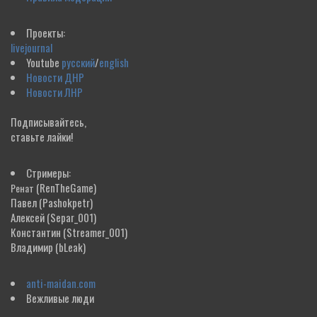
Проекты:
livejournal
Youtube
русский
/
english
Новости ДНР
Новости ЛНР
Подписывайтесь,
ставьте лайки!
Стримеры:
(RenTheGame)
Ренат
Павел
(Pashokpetr)
Алексей
(Separ_001)
Константин
(Streamer_001)
Владимир
(bLeak)
anti-maidan.com
Вежливые люди