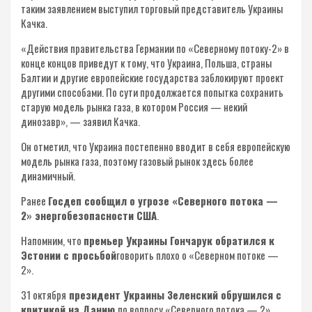
таким заявлением выступил торговый представитель Украины
Качка.
«Действия правительства Германии по «Северному потоку-2» в
конце концов приведут к тому, что Украина, Польша, страны
Балтии и другие европейские государства заблокируют проект
другими способами. По сути продолжается попытка сохранить
старую модель рынка газа, в котором Россия — некий
динозавр», — заявил Качка.
Он отметил, что Украина постепенно вводит в себя европейскую
модель рынка газа, поэтому газовый рынок здесь более
динамичный.
Ранее
Госдеп сообщил о угрозе «Северного потока —
2» энергобезопасности США
.
Напомним, что
премьер Украины Гончарук обратился к
Эстонии с просьбой
говорить плохо о «Северном потоке —
2».
31 октября
президент Украины Зеленский обрушился с
критикой на Данию
по вопросу «Северного потока — 2».