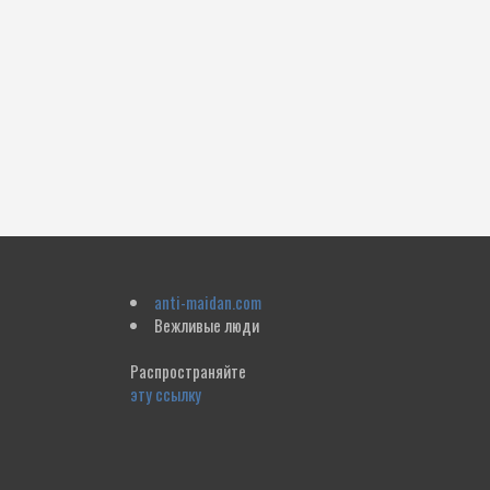
anti-maidan.com
Вежливые люди
Распространяйте
эту ссылку