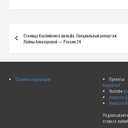
Навигация
Столица Каспийского шельфа. Специальный репортаж
по
Лейлы Алназаровой — Россия 24
записям
Правила модерации
Проекты:
livejournal
Youtube
ру
Новости 
Новости Л
Подписывайте
ставьте лайки