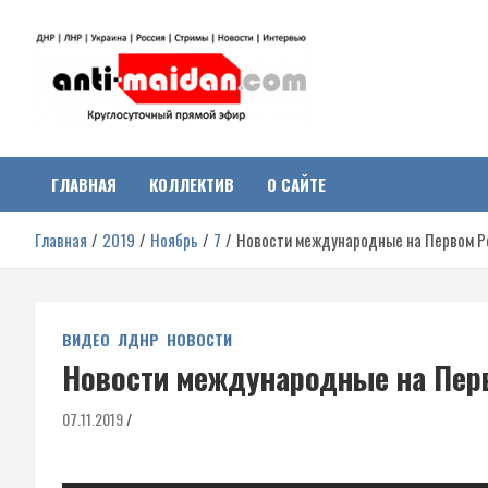
Перейти
к
содержимому
Антимайдан:
На сайте 'Антимайдан' вы найдете самые свежие новости и аналитик
о гражданской войне на Украине, включая события в Новороссии,
ДНР, ЛНР и других регионах.
ГЛАВНАЯ
КОЛЛЕКТИВ
О САЙТЕ
Гражданская война на
Главная
2019
Ноябрь
7
Новости международные на Первом Ре
Украине
ВИДЕО
ЛДНР
НОВОСТИ
Новости международные на Перв
07.11.2019