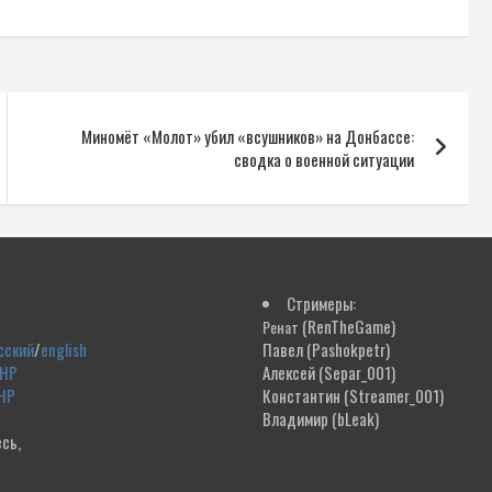
Миномёт «Молот» убил «всушников» на Донбассе:
сводка о военной ситуации
Стримеры:
(RenTheGame)
Ренат
сский
/
english
Павел
(Pashokpetr)
ДНР
Алексей
(Separ_001)
НР
Константин
(Streamer_001)
Владимир
(bLeak)
сь,
!