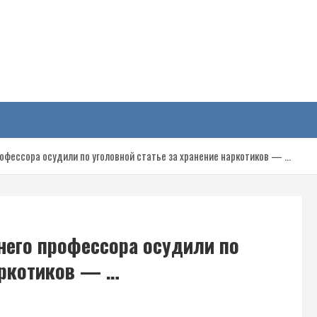
у
рофессора осудили по уголовной статье за хранение наркотиков — …
него профессора осудили по
аркотиков — …