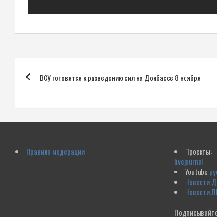
Навигация
ВСУ готовятся к разведению сил на Донбассе 8 ноября
по
записям
Правила модерации
Проекты:
livejournal
Youtube
ру
Новости 
Новости Л
Подписывайте