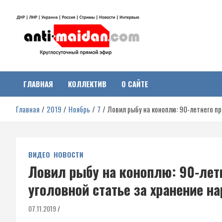
Перейти
к
содержимому
Антимайдан:
На сайте 'Антимайдан' вы найдете самые свежие новости и аналитик
о гражданской войне на Украине, включая события в Новороссии,
ДНР, ЛНР и других регионах.
ГЛАВНАЯ
КОЛЛЕКТИВ
О САЙТЕ
Гражданская война на
Главная
2019
Ноябрь
7
Ловил рыбу на коноплю: 90-летнего п
Украине
ВИДЕО
НОВОСТИ
Ловил рыбу на коноплю: 90-лет
уголовной статье за хранение н
07.11.2019