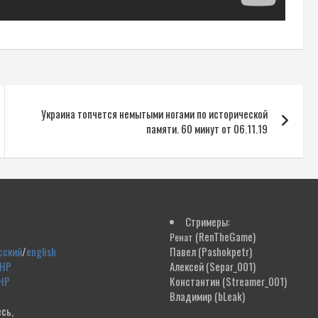
Украина топчется немытыми ногами по исторической
памяти. 60 минут от 06.11.19
Стримеры:
(RenTheGame)
Ренат
сский
/
english
Павел
(Pashokpetr)
ДНР
Алексей
(Separ_001)
НР
Константин
(Streamer_001)
Владимир
(bLeak)
сь,