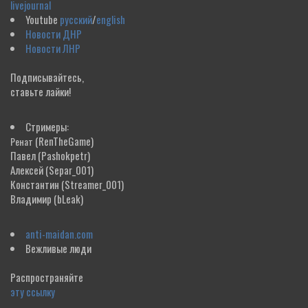
livejournal
Youtube
русский
/
english
Новости ДНР
Новости ЛНР
Подписывайтесь,
ставьте лайки!
Стримеры:
(RenTheGame)
Ренат
Павел
(Pashokpetr)
Алексей
(Separ_001)
Константин
(Streamer_001)
Владимир
(bLeak)
anti-maidan.com
Вежливые люди
Распространяйте
эту ссылку