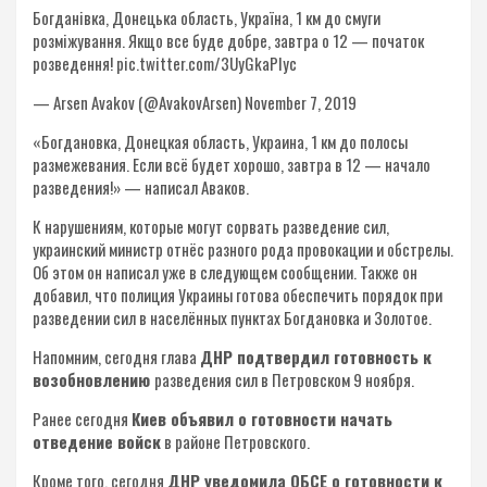
Богданівка, Донецька область, Україна, 1 км до смуги
розміжування. Якщо все буде добре, завтра о 12 — початок
розведення! pic.twitter.com/3UyGkaPIyc
— Arsen Avakov (@AvakovArsen) November 7, 2019
«Богдановка, Донецкая область, Украина, 1 км до полосы
размежевания. Если всё будет хорошо, завтра в 12 — начало
разведения!» — написал Аваков.
К нарушениям, которые могут сорвать разведение сил,
украинский министр отнёс разного рода провокации и обстрелы.
Об этом он написал уже в следующем сообщении. Также он
добавил, что полиция Украины готова обеспечить порядок при
разведении сил в населённых пунктах Богдановка и Золотое.
Напомним, сегодня глава
ДНР подтвердил готовность к
возобновлению
разведения сил в Петровском 9 ноября.
Ранее сегодня
Киев объявил о готовности начать
отведение войск
в районе Петровского.
Кроме того, сегодня
ДНР уведомила ОБСЕ о готовности к