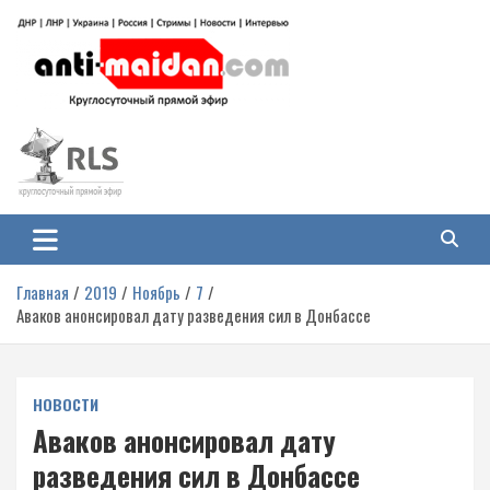
Перейти
к
содержимому
Антимайдан: Гражданская война
На сайте 'Антимайдан' вы найдете самые свежие новости и аналитику о
гражданской войне на Украине, включая события в Новороссии, ДНР,
на Украине
ЛНР и других регионах.
Главная
2019
Ноябрь
7
Аваков анонсировал дату разведения сил в Донбассе
НОВОСТИ
Аваков анонсировал дату
разведения сил в Донбассе