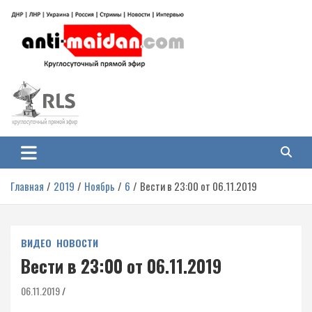
Перейти
к
содержимому
Антимайдан: Гражданская война
На сайте 'Антимайдан' вы найдете самые свежие новости и аналитику о
гражданской войне на Украине, включая события в Новороссии, ДНР,
на Украине
ЛНР и других регионах.
Главная
2019
Ноябрь
6
Вести в 23:00 от 06.11.2019
ВИДЕО
НОВОСТИ
Вести в 23:00 от 06.11.2019
06.11.2019