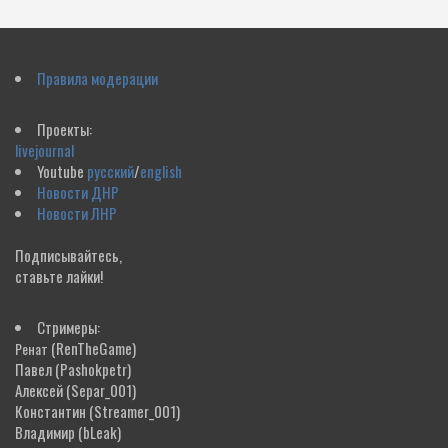
Правила модерации
Проекты:
livejournal
Youtube
русский
/
english
Новости ДНР
Новости ЛНР
Подписывайтесь,
ставьте лайки!
Стримеры:
(RenTheGame)
Ренат
Павел
(Pashokpetr)
Алексей
(Separ_001)
Константин
(Streamer_001)
Владимир
(bLeak)