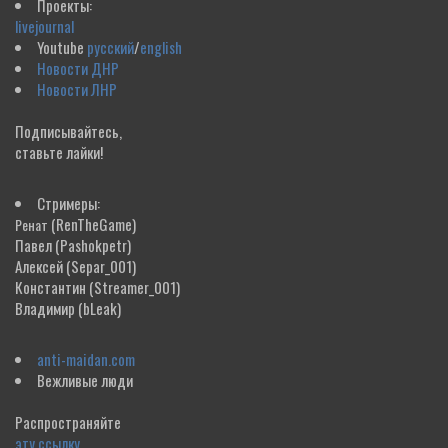
Проекты:
livejournal
Youtube
русский
/
english
Новости ДНР
Новости ЛНР
Подписывайтесь,
ставьте лайки!
Стримеры:
(RenTheGame)
Ренат
Павел
(Pashokpetr)
Алексей
(Separ_001)
Константин
(Streamer_001)
Владимир
(bLeak)
anti-maidan.com
Вежливые люди
Распространяйте
эту ссылку