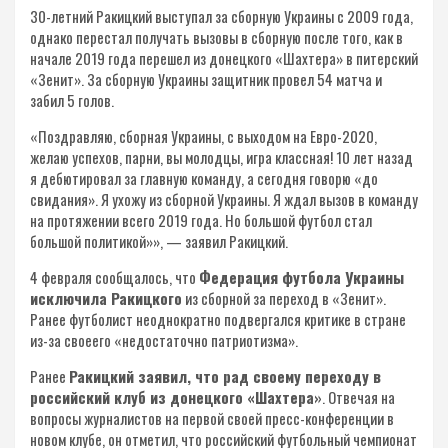
30-летний Ракицкий выступал за сборную Украины с 2009 года,
однако перестал получать вызовы в сборную после того, как в
начале 2019 года перешел из донецкого «Шахтера» в питерский
«Зенит». За сборную Украины защитник провел 54 матча и
забил 5 голов.
«Поздравляю, сборная Украины, с выходом на Евро-2020,
желаю успехов, парни, вы молодцы, игра классная! 10 лет назад
я дебютировал за главную команду, а сегодня говорю «до
свидания». Я ухожу из сборной Украины. Я ждал вызов в команду
на протяжении всего 2019 года. Но большой футбол стал
большой политикой»», — заявил Ракицкий.
4 февраля сообщалось, что
Федерация футбола Украины
исключила Ракицкого
из сборной за переход в «Зенит».
Ранее футболист неоднократно подвергался критике в стране
из-за своеего «недостаточно патриотизма».
Ранее
Ракицкий заявил, что рад своему переходу в
российский клуб из донецкого «Шахтера»
. Отвечая на
вопросы журналистов на первой своей пресс-конференции в
новом клубе, он отметил, что российский футбольный чемпионат