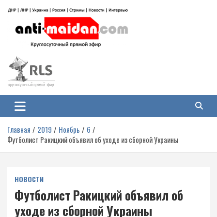
Перейти
к
содержимому
Антимайдан: Гражданская война
На сайте 'Антимайдан' вы найдете самые свежие новости и аналитику о
гражданской войне на Украине, включая события в Новороссии, ДНР,
на Украине
ЛНР и других регионах.
Главная
2019
Ноябрь
6
Футболист Ракицкий объявил об уходе из сборной Украины
НОВОСТИ
Футболист Ракицкий объявил об
уходе из сборной Украины