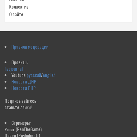
Коллектив
О сайте
Правила модерации
Проекты:
livejournal
Youtube
русский
/
english
Новости ДНР
Новости ЛНР
Подписывайтесь,
ставьте лайки!
Стримеры:
(RenTheGame)
Ренат
Павел
(Pashokpetr)