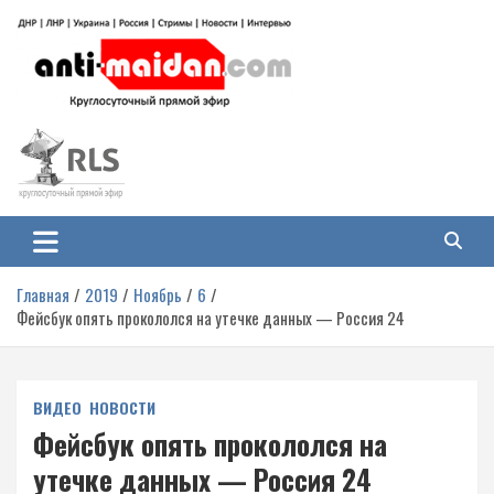
Перейти
к
содержимому
Антимайдан: Гражданская война
На сайте 'Антимайдан' вы найдете самые свежие новости и аналитику о
гражданской войне на Украине, включая события в Новороссии, ДНР,
на Украине
ЛНР и других регионах.
Главная
2019
Ноябрь
6
Фейсбук опять прокололся на утечке данных — Россия 24
ВИДЕО
НОВОСТИ
Фейсбук опять прокололся на
утечке данных — Россия 24