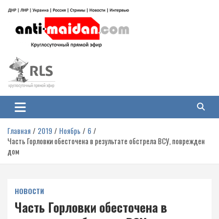
Перейти
к
содержимому
Антимайдан: Гражданская война
На сайте 'Антимайдан' вы найдете самые свежие новости и аналитику о
гражданской войне на Украине, включая события в Новороссии, ДНР,
на Украине
ЛНР и других регионах.
Главная
2019
Ноябрь
6
Часть Горловки обесточена в результате обстрела ВСУ, поврежден
дом
НОВОСТИ
Часть Горловки обесточена в