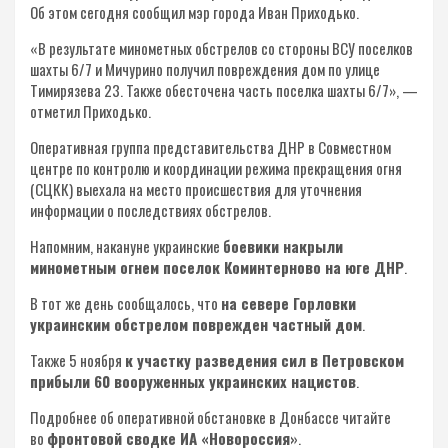
Об этом сегодня сообщил мэр города Иван Приходько.
«В результате минометных обстрелов со стороны ВСУ поселков
шахты 6/7 и Мичурино получил повреждения дом по улице
Тимирязева 23. Также обесточена часть поселка шахты 6/7», —
отметил Приходько.
Оперативная группа представительства ДНР в Совместном
центре по контролю и координации режима прекращения огня
(СЦКК) выехала на место происшествия для уточнения
информации о последствиях обстрелов.
Напомним, накануне украинские
боевики накрыли
минометным огнем поселок Коминтерново на юге ДНР
.
В тот же день сообщалось, что
на севере Горловки
украинским обстрелом поврежден частный дом
.
Также 5 ноября
к участку разведения сил в Петровском
прибыли 60 вооруженных украинских нацистов
.
Подробнее об оперативной обстановке в Донбассе читайте
во
фронтовой сводке ИА «Новороссия»
.