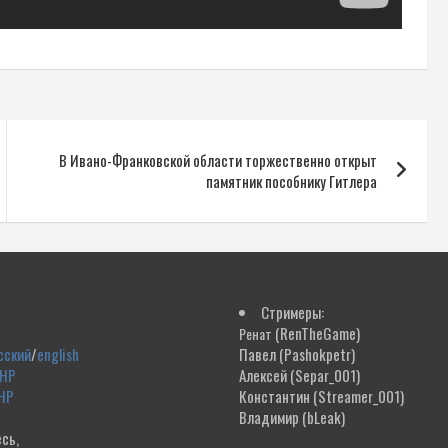
В Ивано-Франковской области торжественно открыт
памятник пособнику Гитлера
Стримеры:
(RenTheGame)
Ренат
сский
/
english
Павел
(Pashokpetr)
ДНР
Алексей
(Separ_001)
НР
Константин
(Streamer_001)
Владимир
(bLeak)
сь,