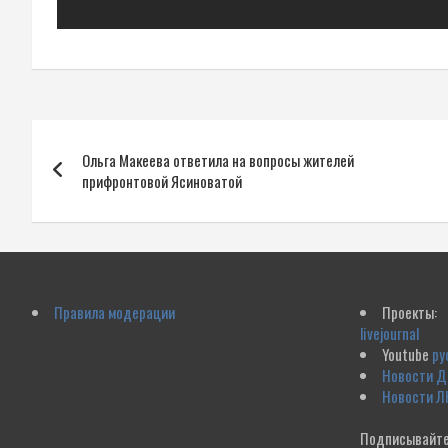
Навигация
Ольга Макеева ответила на вопросы жителей
по
прифронтовой Ясиноватой
записям
Правила модерации
Проекты:
livejournal
Youtube
ру
Новости 
Новости Л
Подписывайте