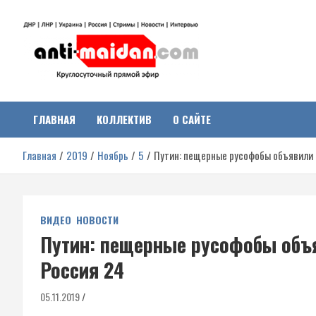
Перейти
к
содержимому
Антимайдан:
На сайте 'Антимайдан' вы найдете самые свежие новости и аналитик
о гражданской войне на Украине, включая события в Новороссии,
ДНР, ЛНР и других регионах.
ГЛАВНАЯ
КОЛЛЕКТИВ
О САЙТЕ
Гражданская война на
Главная
2019
Ноябрь
5
Путин: пещерные русофобы объявили 
Украине
ВИДЕО
НОВОСТИ
Путин: пещерные русофобы объ
Россия 24
05.11.2019