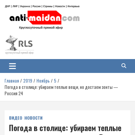
Перейти
к
содержимому
Антимайдан: Гражданская война
На сайте 'Антимайдан' вы найдете самые свежие новости и аналитику о
гражданской войне на Украине, включая события в Новороссии, ДНР,
на Украине
ЛНР и других регионах.
Главная
2019
Ноябрь
5
Погода в столице: убираем теплые вещи, но достаем зонты —
Россия 24
ВИДЕО
НОВОСТИ
Погода в столице: убираем теплые