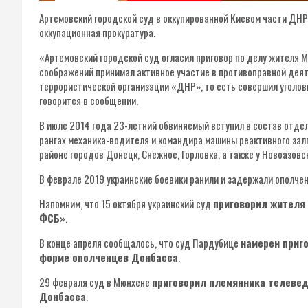
Артемовский городской суд в оккупированной Киевом части ДНР
оккупационная прокуратура.
«Артемовский городской суд огласил приговор по делу жителя М
соображений принимал активное участие в противоправной дея
террористической организации «ДНР», то есть совершил уголовн
говорится в сообщении.
В июле 2014 года 23-летний обвиняемый вступил в состав отд
рангах механика-водителя и командира машины реактивного залп
районе городов Донецк, Снежное, Горловка, а также у Новоазовс
В феврале 2019 украинские боевики ранили и задержали ополчен
Напомним, что 15 октября украинский суд
приговорил жителя 
ФСБ»
.
В конце апреля сообщалось, что суд Пардубице
намерен приг
форме ополченцев Донбасса
.
29 февраля суд в Мюнхене
приговорил племянника телевед
Донбасса
.