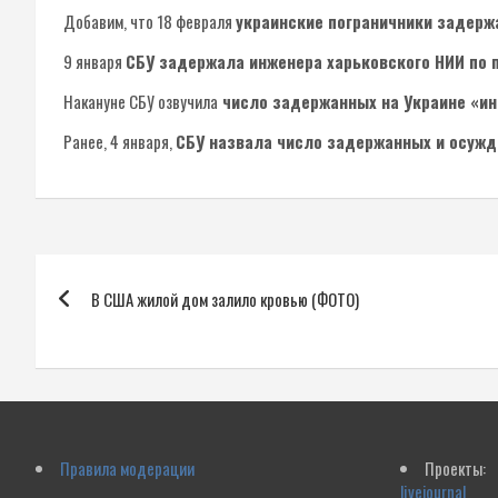
Добавим, что 18 февраля
украинские пограничники задерж
9 января
СБУ задержала инженера харьковского НИИ по 
Накануне СБУ озвучила
число задержанных на Украине «и
Ранее, 4 января,
СБУ назвала число задержанных и осужд
Навигация
В США жилой дом залило кровью (ФОТО)
по
записям
Правила модерации
Проекты:
livejournal