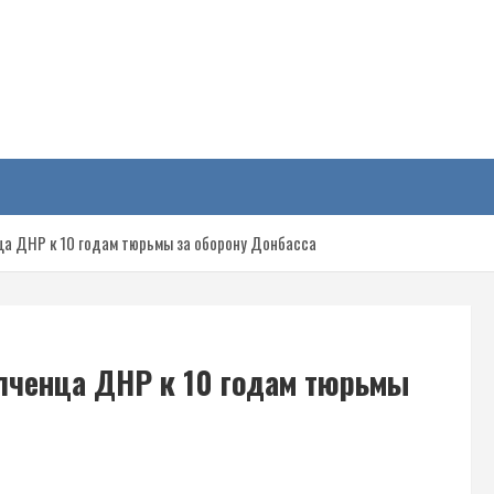
у
ца ДНР к 10 годам тюрьмы за оборону Донбасса
лченца ДНР к 10 годам тюрьмы