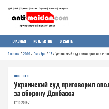
Перейти
к
содержимому
Антимайдан:
На сайте 'Антимайдан' вы найдете самые свежие новости и аналитик
о гражданской войне на Украине, включая события в Новороссии,
ДНР, ЛНР и других регионах.
ГЛАВНАЯ
КОЛЛЕКТИВ
О САЙТЕ
Гражданская война на
Главная
2019
Октябрь
17
Украинский суд приговорил ополчен
Украине
НОВОСТИ
Украинский суд приговорил опо
за оборону Донбасса
17.10.2019