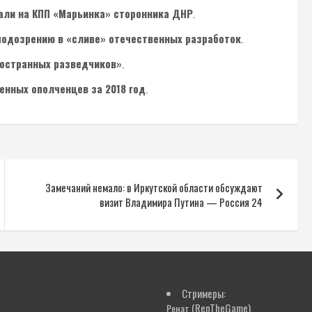
али на КПП «Марьинка» сторонника ДНР
.
подозрению в «сливе» отечественных разработок
.
ностранных разведчиков»
.
енных ополченцев за 2018 год
.
Замечаний немало: в Иркутской области обсуждают
визит Владимира Путина — Россия 24
Стримеры:
(RenTheGame)
Ренат