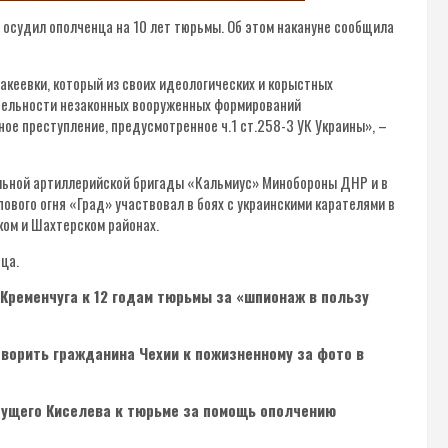
 осудил ополченца на 10 лет тюрьмы. Об этом накануне сообщила
акеевки, который из своих идеологических и корыстных
тельности незаконных вооруженных формирований
ое преступление, предусмотренное ч.1 ст.258-3 УК Украины», –
ельной артиллерийской бригады «Кальмиус» Минобороны ДНР и в
ового огня «Град» участвовал в боях с украинскими карателями в
ком и Шахтерском районах.
ца.
Кременчуга к 12 годам тюрьмы за «шпионаж в пользу
оворить гражданина Чехии к пожизненному за фото в
ущего Киселева к тюрьме за помощь ополчению