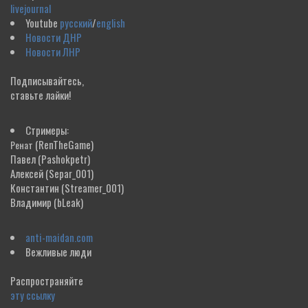
livejournal
Youtube
русский
/
english
Новости ДНР
Новости ЛНР
Подписывайтесь,
ставьте лайки!
Стримеры:
(RenTheGame)
Ренат
Павел
(Pashokpetr)
Алексей
(Separ_001)
Константин
(Streamer_001)
Владимир
(bLeak)
anti-maidan.com
Вежливые люди
Распространяйте
эту ссылку