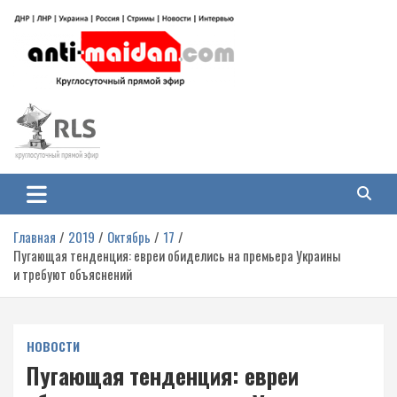
Перейти
к
содержимому
Антимайдан: Гражданская война
На сайте 'Антимайдан' вы найдете самые свежие новости и аналитику о
гражданской войне на Украине, включая события в Новороссии, ДНР,
на Украине
ЛНР и других регионах.
Главная
2019
Октябрь
17
Пугающая тенденция: евреи обиделись на премьера Украины
и требуют объяснений
НОВОСТИ
Пугающая тенденция: евреи