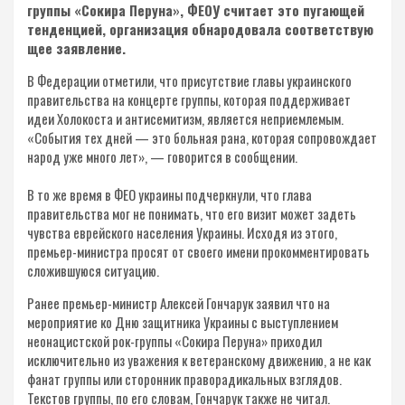
группы «Сокира Перуна», ФЕОУ считает это пугающей
тенденцией, организация обнародовала соответствую
щее заявление.
В Федерации отметили, что присутствие главы украинского
правительства на концерте группы, которая поддерживает
идеи Холокоста и антисемитизм, является неприемлемым.
«События тех дней — это больная рана, которая сопровождает
народ уже много лет», — говорится в сообщении.
В то же время в ФЕО украины подчеркнули, что глава
правительства мог не понимать, что его визит может задеть
чувства еврейского населения Украины. Исходя из этого,
премьер-министра просят от своего имени прокомментировать
сложившуюся ситуацию.
Ранее премьер-министр Алексей Гончарук заявил что на
мероприятие ко Дню защитника Украины с выступлением
неонацистской рок-группы «Сокира Перуна» приходил
исключительно из уважения к ветеранскому движению, а не как
фанат группы или сторонник праворадикальных взглядов.
Текстов группы, по его словам, Гончарук также не читал.