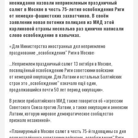
неожиданно назвали неприемлемым праздничный
салют в Москве в честь 75-летия освобождения Риги
от немецко-фашистских захватчиков. В своём
заявлении новая потомки полицаев из МИД этой
карликовой страны несколько раз цинично написали
слово освобождение в кавычках.
«Для Министерства иностранных дел неприемлемо
празднование „освобождения“ Риги в Москве:
…Неприемлем праздничный салют 13 октября в Москве,
посвящённый освобождению Риги советскими войсками
от немецкой оккупации. Для Латвии и остальных Балтийских
стран это „освобождение“ означало ещё один,
продолжавшийся почти 50 лет период оккупации».
В релизе прибалтийского МИД также говорится об «агрессии
Советского Союза против Латвии, а также оккупации и аннексии
Латвии, которую мировое демократическое сообщество
признало незаконной».
«Планируемый в Москве салют в честь 75-й годовщины со дня
осуществлённого советскими войсками „освобождения“ Риги