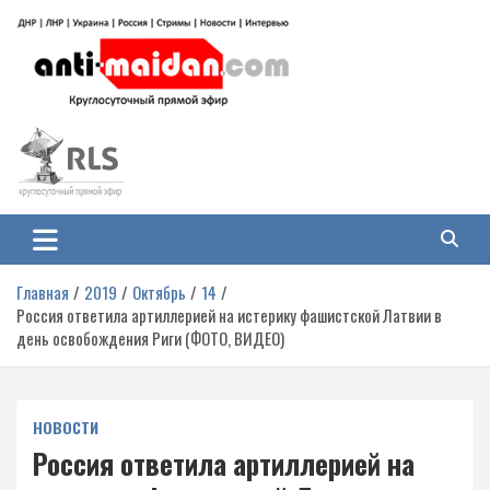
Перейти
к
содержимому
Антимайдан: Гражданская война
На сайте 'Антимайдан' вы найдете самые свежие новости и аналитику о
гражданской войне на Украине, включая события в Новороссии, ДНР,
на Украине
ЛНР и других регионах.
Главная
2019
Октябрь
14
Россия ответила артиллерией на истерику фашистской Латвии в
день освобождения Риги (ФОТО, ВИДЕО)
НОВОСТИ
Россия ответила артиллерией на