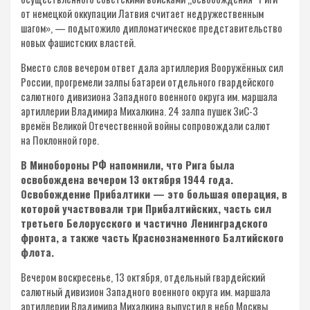
от немецкой оккупации Латвия считает недружественным
шагом», — подытожило дипломатическое представительство
новых фашистских властей.
Вместо слов вечером ответ дала артиллерия Вооружённых сил
России, прогремели залпы батареи отдельного гвардейского
салютного дивизиона Западного военного округа им. маршала
артиллерии Владимира Михалкина. 24 залпа пушек ЗиС-3
времён Великой Отечественной войны сопровождали салют
на Поклонной горе.
В Минобороны РФ напомнили, что Рига была
освобождена вечером 13 октября 1944 года.
Освобождение Прибалтики — это большая операция, в
которой участвовали три Прибалтийских, часть сил
третьего Белорусского и частично Ленинградского
фронта, а также часть Краснознаменного Балтийского
флота.
Вечером воскресенье, 13 октября, отдельный гвардейский
салютный дивизион Западного военного округа им. маршала
артиллерии Владимира Михалкина выпустил в небо Москвы