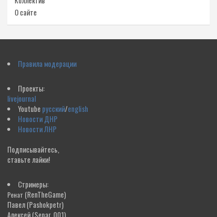
Коллектив
О сайте
Правила модерации
Проекты:
livejournal
Youtube
русский
/
english
Новости ДНР
Новости ЛНР
Подписывайтесь,
ставьте лайки!
Стримеры:
(RenTheGame)
Ренат
Павел
(Pashokpetr)
Алексей
(Separ_001)