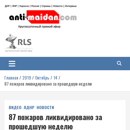
Перейти
к
содержимому
Антимайдан: Гражданская война
На сайте 'Антимайдан' вы найдете самые свежие новости и аналитику о
гражданской войне на Украине, включая события в Новороссии, ДНР,
на Украине
ЛНР и других регионах.
Главная
2019
Октябрь
14
87 пожаров ликвидировано за прошедшую неделю
ВИДЕО
ЛДНР
НОВОСТИ
87 пожаров ликвидировано за
прошедшую неделю