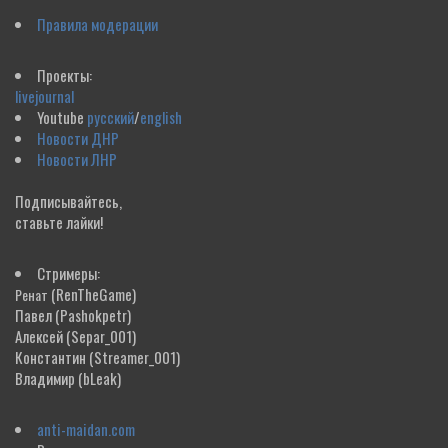
Правила модерации
Проекты:
livejournal
Youtube
русский
/
english
Новости ДНР
Новости ЛНР
Подписывайтесь,
ставьте лайки!
Стримеры:
(RenTheGame)
Ренат
Павел
(Pashokpetr)
Алексей
(Separ_001)
Константин
(Streamer_001)
Владимир
(bLeak)
anti-maidan.com