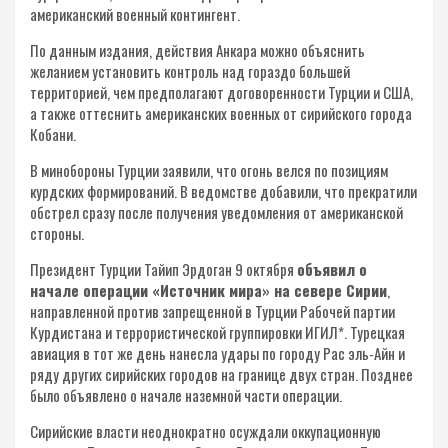
американский военный контингент.
По данным издания, действия Анкара можно объяснить
желанием установить контроль над гораздо большей
территорией, чем предполагают договоренности Турции и США,
а также оттеснить американских военных от сирийского города
Кобани.
В минобороны Турции заявили, что огонь велся по позициям
курдских формирований. В ведомстве добавили, что прекратили
обстрел сразу после получения уведомления от американской
стороны.
Президент Турции Тайип Эрдоган 9 октября
объявил о
начале операции «Источник мира» на севере Сирии
,
направленной против запрещенной в Турции Рабочей партии
Курдистана и террористической группировки ИГИЛ*. Турецкая
авиация в тот же день нанесла удары по городу Рас эль-Айн и
ряду других сирийских городов на границе двух стран. Позднее
было объявлено о начале наземной части операции.
Сирийские власти неоднократно осуждали оккупационную