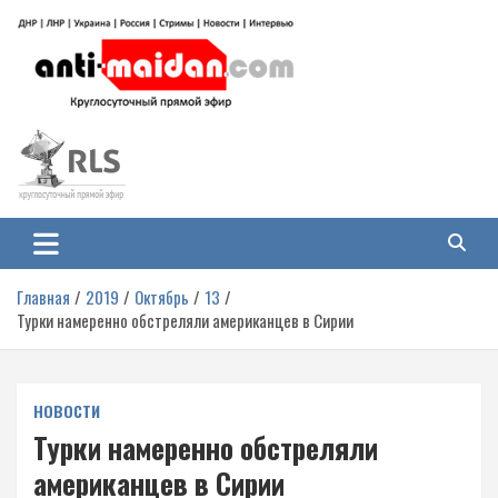
Перейти
к
содержимому
Антимайдан: Гражданская война
На сайте 'Антимайдан' вы найдете самые свежие новости и аналитику о
гражданской войне на Украине, включая события в Новороссии, ДНР,
на Украине
ЛНР и других регионах.
Главная
2019
Октябрь
13
Турки намеренно обстреляли американцев в Сирии
НОВОСТИ
Турки намеренно обстреляли
американцев в Сирии