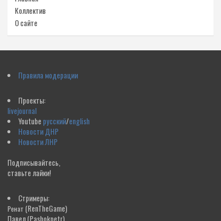
Коллектив
О сайте
Правила модерации
Проекты:
livejournal
Youtube
русский
/
english
Новости ДНР
Новости ЛНР
Подписывайтесь,
ставьте лайки!
Стримеры:
(RenTheGame)
Ренат
Павел
(Pashokpetr)