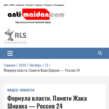
Перейти
к
содержимому
Антимайдан: Гражданская война
На сайте 'Антимайдан' вы найдете самые свежие новости и аналитику о
гражданской войне на Украине, включая события в Новороссии, ДНР,
на Украине
ЛНР и других регионах.
Главная
2019
Октябрь
13
Формула власти. Памяти Жака Ширака — Россия 24
ВИДЕО
НОВОСТИ
Формула власти. Памяти Жака
Ширака — Россия 24